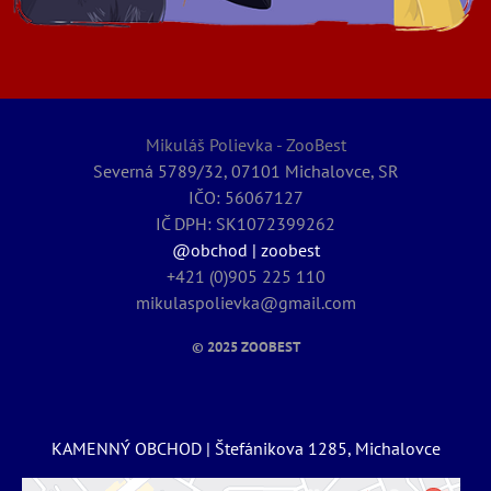
Mikuláš Polievka - ZooBest
Severná 5789/32, 07101 Michalovce, SR
IČO: 56067127
IČ DPH: SK1072399262
@obchod | zoobest
+421 (0)905 225 110
mikulaspolievka@gmail.com
© 2025
ZOOBEST
KAMENNÝ OBCHOD | Štefánikova 1285, Michalovce