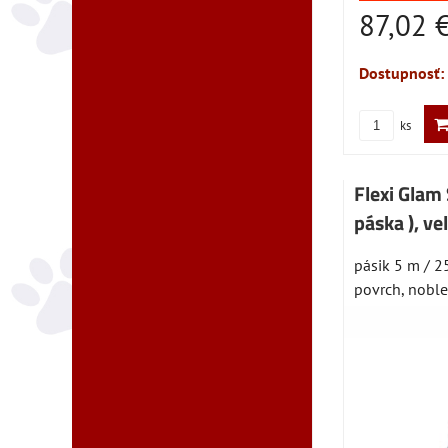
87,02 
Dostupnosť:
ks
Flexi Glam 
páska ), ve
pásik 5 m / 2
povrch, nobles