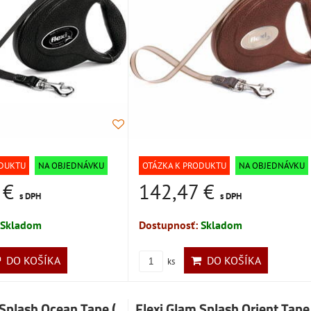
ODUKTU
NA OBJEDNÁVKU
OTÁZKA K PRODUKTU
NA OBJEDNÁVKU
 €
142,47 €
s DPH
s DPH
Skladom
Dostupnosť:
Skladom
DO KOŠÍKA
DO KOŠÍKA
ks
 Splash Ocean Tape (
Flexi Glam Splash Orient Tape 