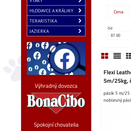
VTÁKY
HLODAVCE A KRÁLIKY
Cena
TERARISTIKA
Od:
JAZIERKA
Mriežka
Zozn
T
Flexi Leath
5m/25kg, č
Výhradný dovozca
pásik 5 m/25 
noblesný pási
Spokojní chovatelia