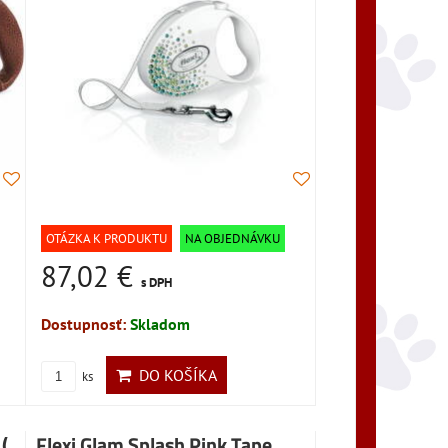
OTÁZKA K PRODUKTU
NA OBJEDNÁVKU
87,02 €
s DPH
Dostupnosť:
Skladom
DO KOŠÍKA
ks
(
Flexi Glam Splash Pink Tape