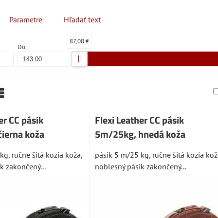
Parametre
Hľadať text
87,00 €
Do:
am
abuľka
er CC pásik
Flexi Leather CC pásik
ierna koža
5m/25kg, hnedá koža
kg, ručne šitá kozia koža,
pásik 5 m/25 kg, ručne šitá kozia kož
k zakončený...
noblesný pásik zakončený...