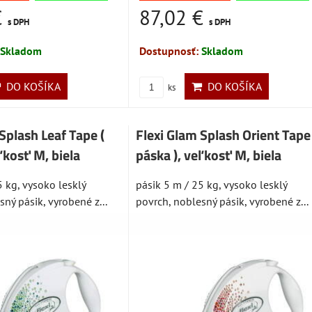
€
87,02 €
s DPH
s DPH
Skladom
Dostupnosť:
Skladom
DO KOŠÍKA
DO KOŠÍKA
ks
Splash Leaf Tape (
Flexi Glam Splash Orient Tape 
ľkosť M, biela
páska ), veľkosť M, biela
5 kg, vysoko lesklý
pásik 5 m / 25 kg, vysoko lesklý
ný pásik, vyrobené z...
povrch, noblesný pásik, vyrobené z...