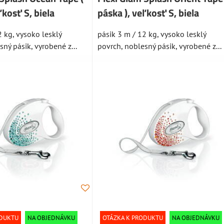
ľkosť S, biela
páska ), veľkosť S, biela
2 kg, vysoko lesklý
pásik 3 m / 12 kg, vysoko lesklý
ný pásik, vyrobené z...
povrch, noblesný pásik, vyrobené z...
ODUKTU
NA OBJEDNÁVKU
OTÁZKA K PRODUKTU
NA OBJEDNÁVKU