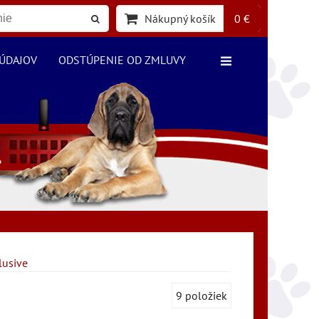
Nákupný košík
0 €
ÚDAJOV
ODSTÚPENIE OD ZMLUVY
lusive
9
položiek