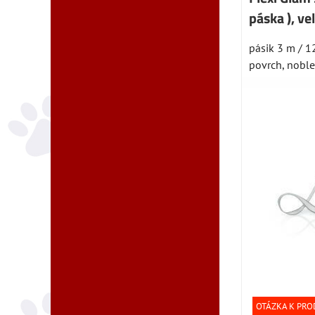
páska ), ve
pásik 3 m / 1
povrch, nobles
OTÁZKA K PR