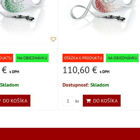
ODUKTU
NA OBJEDNÁVKU
OTÁZKA K PRODUKTU
NA OBJEDNÁVKU
0 €
110,60 €
s DPH
s DPH
Skladom
Dostupnosť:
Skladom
DO KOŠÍKA
DO KOŠÍKA
ks