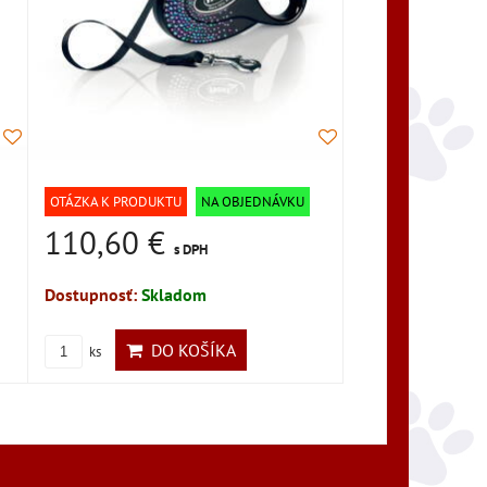
OTÁZKA K PRODUKTU
NA OBJEDNÁVKU
110,60 €
s DPH
Dostupnosť:
Skladom
DO KOŠÍKA
ks