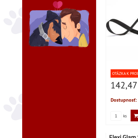
OTÁZKA K PR
142,47
Dostupnosť:
ks
Flexi Glam