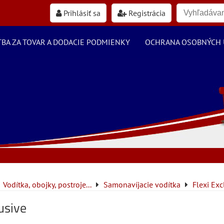
Prihlásiť sa
Registrácia
TBA ZA TOVAR A DODACIE PODMIENKY
OCHRANA OSOBNÝCH 
Vodítka, obojky, postroje...
Samonavíjacie vodítka
Flexi Exc
lusive