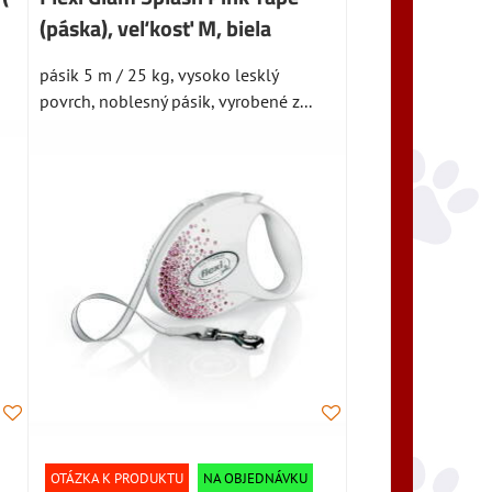
(páska), veľkosť M, biela
pásik 5 m / 25 kg, vysoko lesklý
povrch, noblesný pásik, vyrobené z...
OTÁZKA K PRODUKTU
NA OBJEDNÁVKU