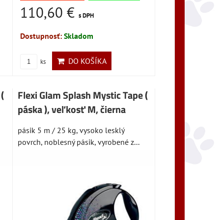
110,60 €
s DPH
Dostupnosť:
Skladom
DO KOŠÍKA
ks
(
Flexi Glam Splash Mystic Tape (
páska ), veľkosť M, čierna
pásik 5 m / 25 kg, vysoko lesklý
povrch, noblesný pásik, vyrobené z...