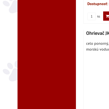
Dostupnosť:
ks
Ohrievač 
celo ponorný,
morskú voducit