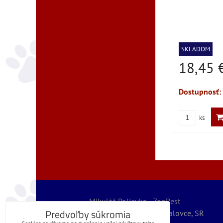
SKLADOM
18,45 
Dostupnosť:
ks
Mikuláš Polievka - ZooBest
Predvoľby súkromia
Severná 5789/32, 07101 Michalovce, SR