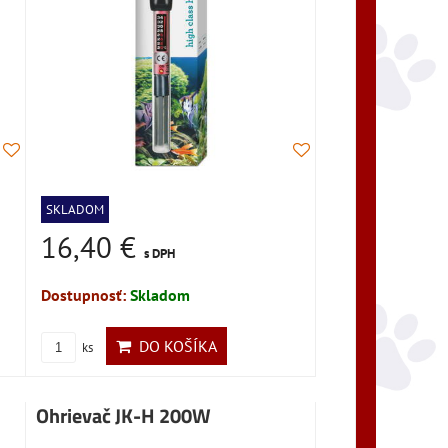
SKLADOM
16,40 €
s DPH
Dostupnosť:
Skladom
DO KOŠÍKA
ks
Ohrievač JK-H 200W