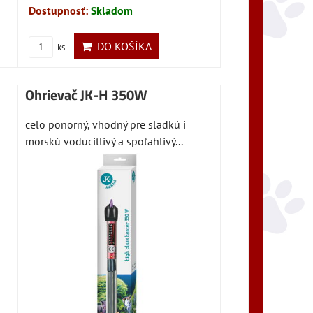
Dostupnosť:
Skladom
DO KOŠÍKA
ks
Ohrievač JK-H 350W
celo ponorný, vhodný pre sladkú i
morskú voducitlivý a spoľahlivý...