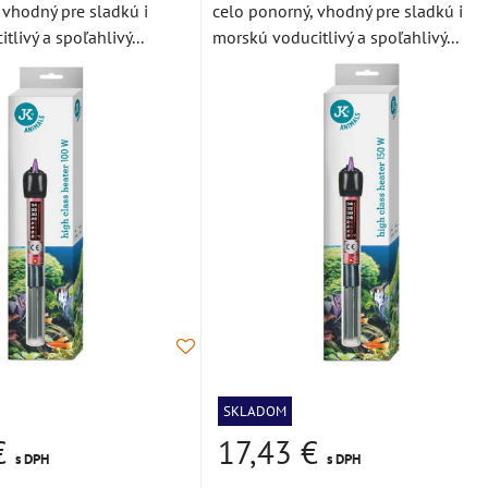
 vhodný pre sladkú i
celo ponorný, vhodný pre sladkú i
livý a spoľahlivý...
morskú voducitlivý a spoľahlivý...
SKLADOM
€
17,43 €
s DPH
s DPH