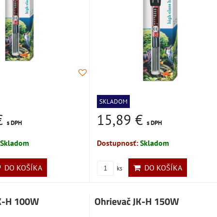
SKLADOM
€
15,89 €
s DPH
s DPH
Skladom
Dostupnosť:
Skladom
DO KOŠÍKA
DO KOŠÍKA
ks
JK-H 100W
Ohrievač JK-H 150W