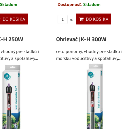
Skladom
Dostupnosť:
Skladom
DO KOŠÍKA
DO KOŠÍKA
ks
JK-H 250W
Ohrievač JK-H 300W
 vhodný pre sladkú i
celo ponorný, vhodný pre sladkú i
livý a spoľahlivý...
morskú voducitlivý a spoľahlivý...