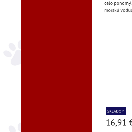
celo ponorný,
morskú voducit
SKLADOM
16,91 