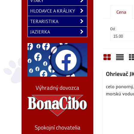
VTÁKY
HLODAVCE A KRÁLIKY
Cena
TERARISTIKA
Od:
JAZIERKA
Mriežka
Zozn
T
Ohrievač 
Výhradný dovozca
celo ponorný,
morskú voducit
Spokojní chovatelia