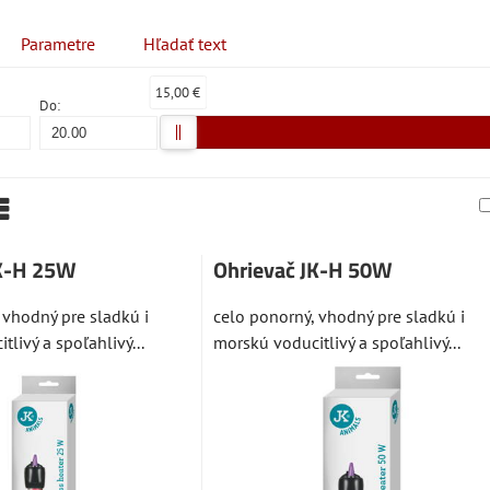
Parametre
Hľadať text
15,00 €
Do:
am
abuľka
JK-H 25W
Ohrievač JK-H 50W
 vhodný pre sladkú i
celo ponorný, vhodný pre sladkú i
livý a spoľahlivý...
morskú voducitlivý a spoľahlivý...