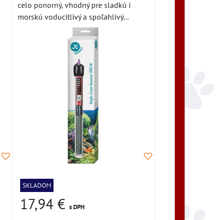
celo ponorný, vhodný pre sladkú i
morskú voducitlivý a spoľahlivý...
SKLADOM
17,94 €
s DPH