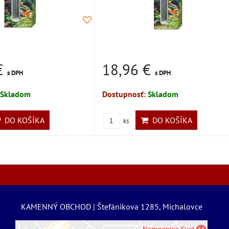
€
18,96 €
s DPH
s DPH
Skladom
Dostupnosť:
Skladom
DO KOŠÍKA
DO KOŠÍKA
ks
KAMENNÝ OBCHOD | Štefánikova 1285, Michalovce