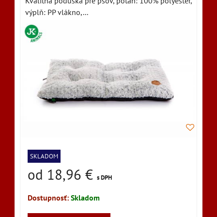
Kvalitná poduška pre psov, poťah: 100% polyester,
výplň: PP vlákno,...
SKLADOM
od 18,96 €
s DPH
Dostupnosť:
Skladom