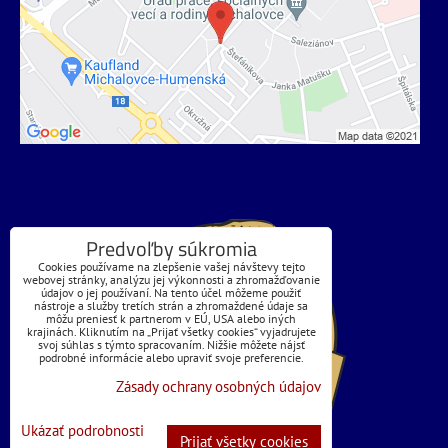
Predvoľby súkromia
Cookies používame na zlepšenie vašej návštevy tejto
webovej stránky, analýzu jej výkonnosti a zhromažďovanie
údajov o jej používaní. Na tento účel môžeme použiť
nástroje a služby tretích strán a zhromaždené údaje sa
môžu preniesť k partnerom v EÚ, USA alebo iných
krajinách. Kliknutím na „Prijať všetky cookies“ vyjadrujete
svoj súhlas s týmto spracovaním. Nižšie môžete nájsť
podrobné informácie alebo upraviť svoje preferencie.
Zásady ochrany osobných údajov
Ukázať podrobnosti
Prijať všetky cookies