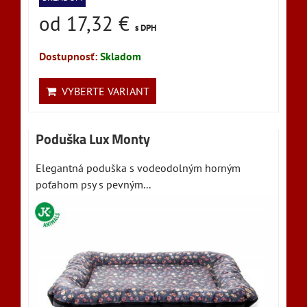
od 17,32 €
s DPH
Dostupnosť:
Skladom
VYBERTE VARIANT
Poduška Lux Monty
Elegantná poduška s vodeodolným horným
poťahom psy s pevným...