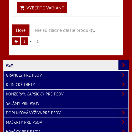
VYBERTE VARIANT
Hore
Nie sú žiadne ďalšie produkty.
1
2
PSY
GRANULY PRE PSOV
KLINICKÉ DIETY
KONZERVY, KAPSIČKY PRE PSOV
SALÁMY PRE PSOV
DOPLNKOVÁ VÝŽIVA PRE PSOV
MAŠKRTY PRE PSOV
HRAČKY PRE PSOV