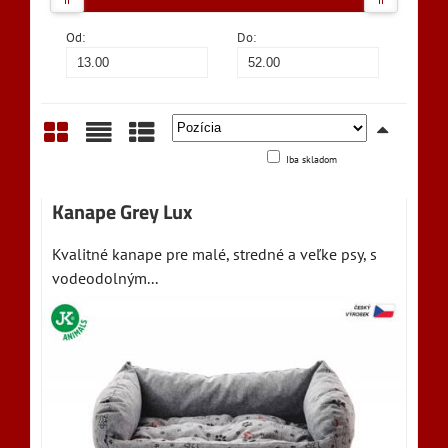
Od:
Do:
Iba skladom
Mriežka
Zoznam
Tabuľka
Kanape Grey Lux
Kvalitné kanape pre malé, stredné a veľke psy, s
vodeodolným...