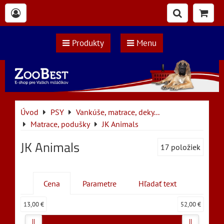
Produkty
Menu
Úvod
PSY
Vankúše, matrace, deky...
Matrace, podušky
JK Animals
JK Animals
17
položiek
Cena
Parametre
Hľadať text
13,00 €
52,00 €