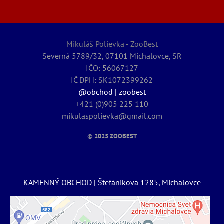
Mikuláš Polievka - ZooBest
Severná 5789/32, 07101 Michalovce, SR
IČO: 56067127
IČ DPH: SK1072399262
@obchod | zoobest
+421 (0)905 225 110
mikulaspolievka@gmail.com
© 2025
ZOOBEST
KAMENNÝ OBCHOD | Štefánikova 1285, Michalovce