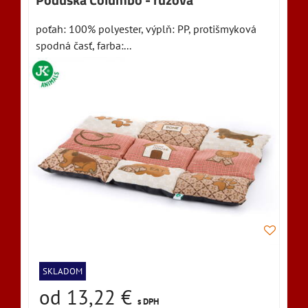
Poduška Columbo - ružová
poťah: 100% polyester, výplň: PP, protišmyková
spodná časť, farba:...
SKLADOM
od 13,22 €
s DPH