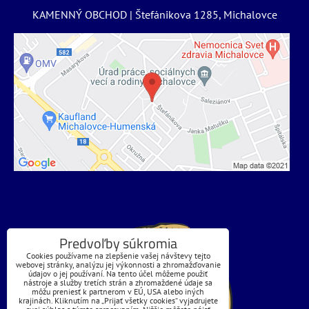
KAMENNÝ OBCHOD | Štefánikova 1285, Michalovce
Predvoľby súkromia
Cookies používame na zlepšenie vašej návštevy tejto
webovej stránky, analýzu jej výkonnosti a zhromažďovanie
údajov o jej používaní. Na tento účel môžeme použiť
nástroje a služby tretích strán a zhromaždené údaje sa
môžu preniesť k partnerom v EÚ, USA alebo iných
krajinách. Kliknutím na „Prijať všetky cookies“ vyjadrujete