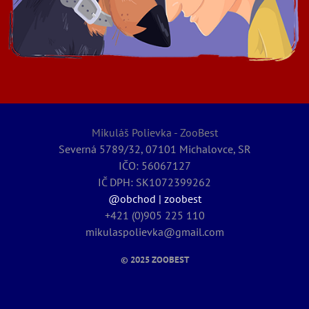
Mikuláš Polievka - ZooBest
Severná 5789/32, 07101 Michalovce, SR
IČO: 56067127
IČ DPH: SK1072399262
@obchod | zoobest
+421 (0)905 225 110
mikulaspolievka@gmail.com
© 2025
ZOOBEST