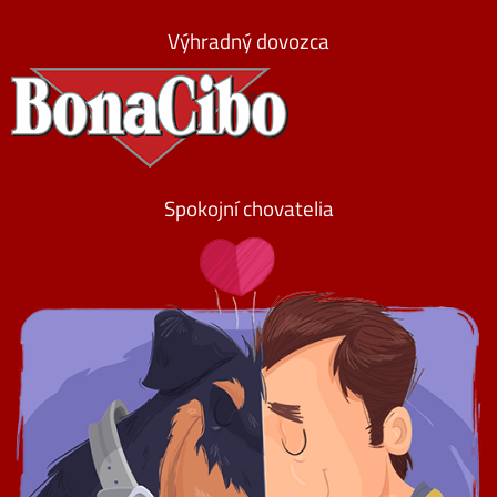
Výhradný dovozca
Spokojní chovatelia