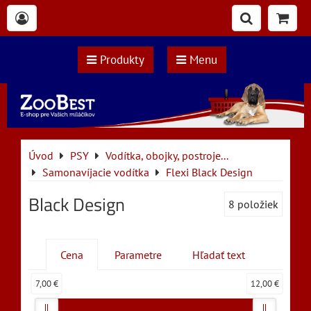
Produkty
Menu
Úvod
PSY
Vodítka, obojky, postroje...
Samonavíjacie vodítka
Flexi Black Design
Black Design
8
položiek
Cena
Parametre
Hľadať text
7,00 €
12,00 €