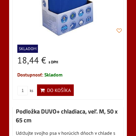
SKLADOM
18,44 €
s DPH
Dostupnosť:
Skladom
DO KOŠÍKA
ks
Podložka DUVO+ chladiaca, veľ. M, 50 x
65 cm
Udržujte svojho psa v horúcich dňoch v chlade s