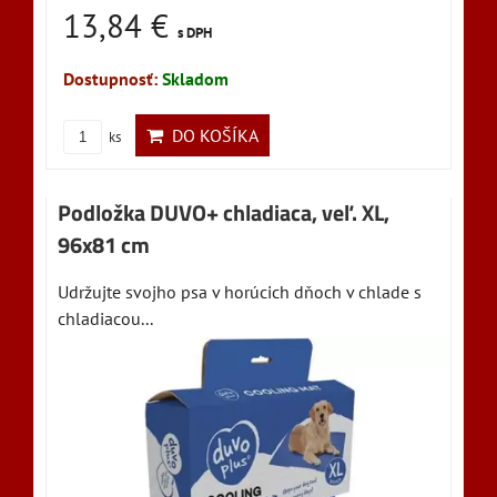
13,84 €
s DPH
Dostupnosť:
Skladom
DO KOŠÍKA
ks
Podložka DUVO+ chladiaca, veľ. XL,
96x81 cm
Udržujte svojho psa v horúcich dňoch v chlade s
chladiacou...