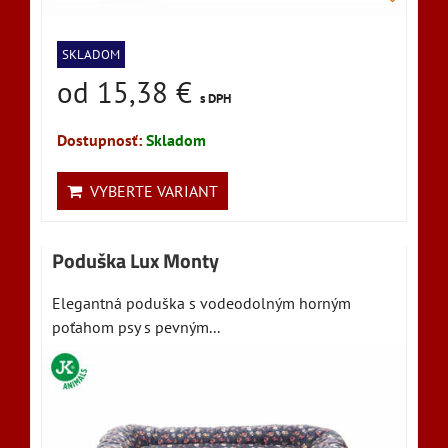
SKLADOM
od 15,38 €
s DPH
Dostupnosť:
Skladom
VYBERTE VARIANT
Poduška Lux Monty
Elegantná poduška s vodeodolným horným
poťahom psy s pevným...