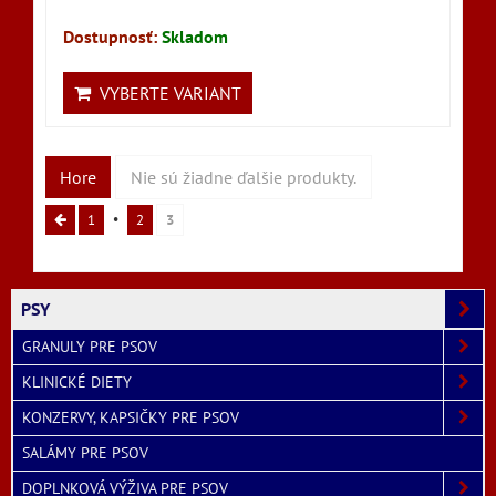
Dostupnosť:
Skladom
VYBERTE VARIANT
Hore
Nie sú žiadne ďalšie produkty.
1
2
3
PSY
GRANULY PRE PSOV
KLINICKÉ DIETY
KONZERVY, KAPSIČKY PRE PSOV
SALÁMY PRE PSOV
DOPLNKOVÁ VÝŽIVA PRE PSOV