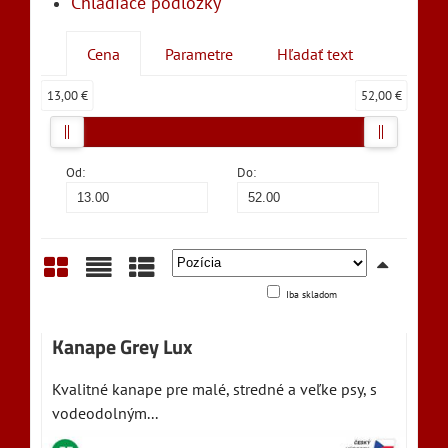
Chladiace podložky
Cena
Parametre
Hľadať text
13,00 €
52,00 €
Od:
Do:
Iba skladom
Mriežka
Zoznam
Tabuľka
Kanape Grey Lux
Kvalitné kanape pre malé, stredné a veľke psy, s
vodeodolným...