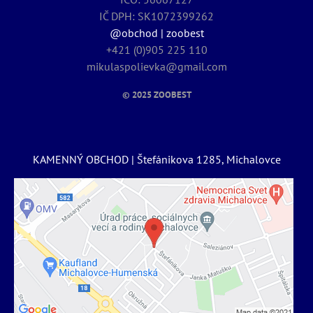
IČ DPH: SK1072399262
@obchod | zoobest
+421 (0)905 225 110
mikulaspolievka@gmail.com
© 2025
ZOOBEST
KAMENNÝ OBCHOD | Štefánikova 1285, Michalovce