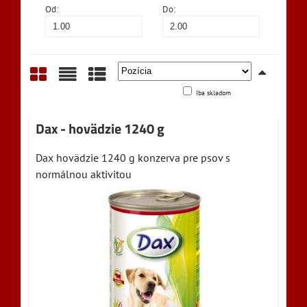
Od:
Do:
Iba skladom
Mriežka
Zoznam
Tabuľka
Dax - hovädzie 1240 g
Dax hovädzie 1240 g konzerva pre psov s
normálnou aktivitou