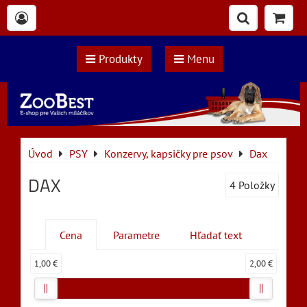
Produkty
Menu
Úvod
PSY
Konzervy, kapsičky pre psov
Dax
DAX
4
Položky
Cena
Parametre
Hľadať text
1,00 €
2,00 €