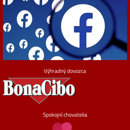
Výhradný dovozca
Spokojní chovatelia