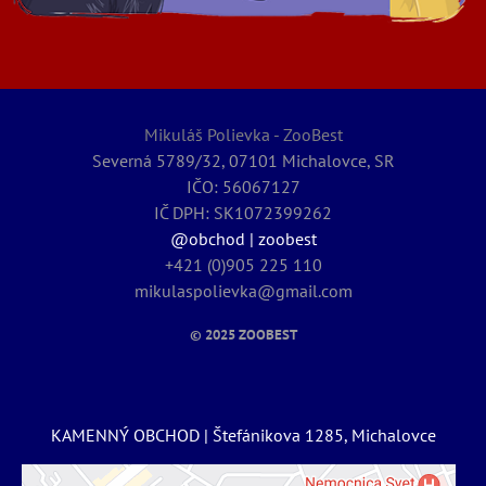
Mikuláš Polievka - ZooBest
Severná 5789/32, 07101 Michalovce, SR
IČO: 56067127
IČ DPH: SK1072399262
@obchod | zoobest
+421 (0)905 225 110
mikulaspolievka@gmail.com
© 2025
ZOOBEST
KAMENNÝ OBCHOD | Štefánikova 1285, Michalovce