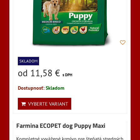
SKLADOM
od 11,58 €
s DPH
Dostupnosť:
Skladom
VYBERTE VARIANT
Farmina ECOPET dog Puppy Maxi
Kompletné vyvážené krmivo pre šteňatá stredných