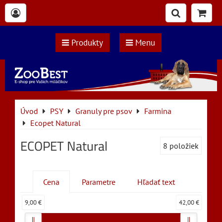
Produkty
Menu
Úvod
PSY
Granuly pre psov
Farmina
Ecopet Natural
ECOPET Natural
8
položiek
Cena
Parametre
Hľadať text
9,00 €
42,00 €