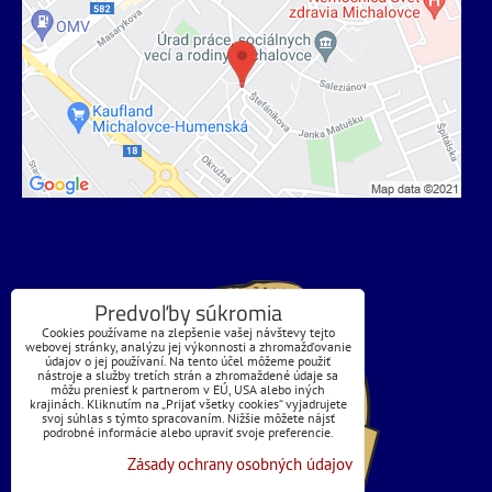
Predvoľby súkromia
Cookies používame na zlepšenie vašej návštevy tejto
webovej stránky, analýzu jej výkonnosti a zhromažďovanie
údajov o jej používaní. Na tento účel môžeme použiť
nástroje a služby tretích strán a zhromaždené údaje sa
môžu preniesť k partnerom v EÚ, USA alebo iných
krajinách. Kliknutím na „Prijať všetky cookies“ vyjadrujete
svoj súhlas s týmto spracovaním. Nižšie môžete nájsť
podrobné informácie alebo upraviť svoje preferencie.
Zásady ochrany osobných údajov