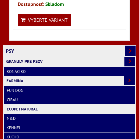
Dostupnosť:
Skladom
VYBERTE VARIANT
PSY
GRANULY PRE PSOV
BONACIBO
FARMINA
FUN DOG
CIBAU
ECOPET NATURAL
N&D
KENNEL
KUCHO