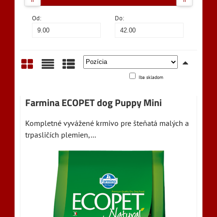
Od:
Do:
Iba skladom
Mriežka
Zoznam
Tabuľka
Farmina ECOPET dog Puppy Mini
Kompletné vyvážené krmivo pre šteňatá malých a
trpasličích plemien,...