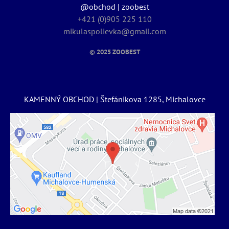
@obchod | zoobest
+421 (0)905 225 110
mikulaspolievka@gmail.com
© 2025
ZOOBEST
KAMENNÝ OBCHOD | Štefánikova 1285, Michalovce