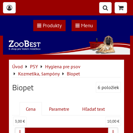
Produkty
Menu
Úvod
PSY
Hygiena pre psov
Kozmetika, šampóny
Biopet
Biopet
6
položiek
Cena
Parametre
Hľadať text
3,00 €
10,00 €