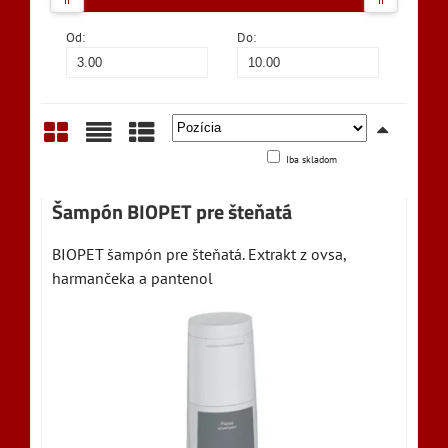
Od:
Do:
Iba skladom
Mriežka
Zoznam
Tabuľka
Šampón BIOPET pre šteňatá
BIOPET šampón pre šteňatá. Extrakt z ovsa,
harmančeka a pantenol