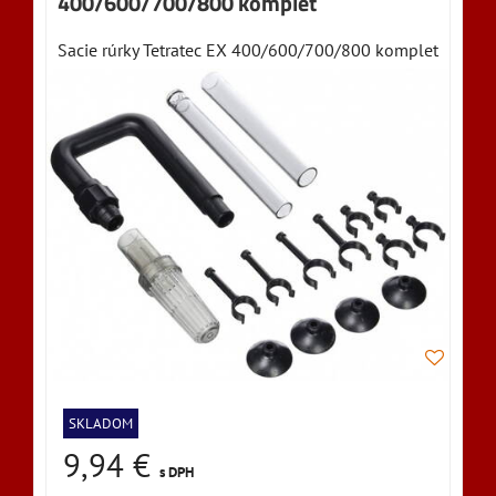
400/600/700/800 komplet
Sacie rúrky Tetratec EX 400/600/700/800 komplet
SKLADOM
9,94 €
s DPH