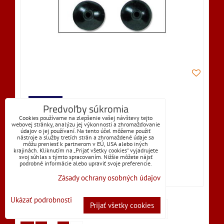
SKLADOM
Predvoľby súkromia
3,18 €
Cookies používame na zlepšenie vašej návštevy tejto
s DPH
webovej stránky, analýzu jej výkonnosti a zhromažďovanie
údajov o jej používaní. Na tento účel môžeme použiť
nástroje a služby tretích strán a zhromaždené údaje sa
môžu preniesť k partnerom v EÚ, USA alebo iných
Dostupnosť:
Skladom
krajinách. Kliknutím na „Prijať všetky cookies“ vyjadrujete
svoj súhlas s týmto spracovaním. Nižšie môžete nájsť
podrobné informácie alebo upraviť svoje preferencie.
DO KOŠÍKA
ks
Zásady ochrany osobných údajov
Ukázať podrobnosti
Prijať všetky cookies
Hore
Nie sú žiadne ďalšie produkty.