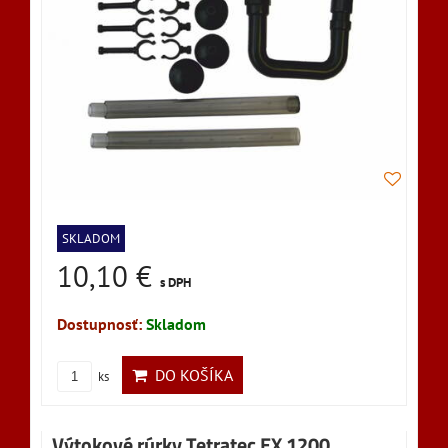
SKLADOM
10,10 €
s DPH
Dostupnosť:
Skladom
DO KOŠÍKA
ks
Výtokové rúrky Tetratec EX 1200