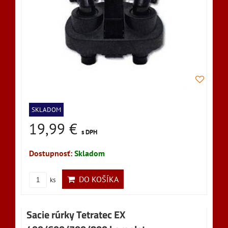
SKLADOM
19,99 €
s DPH
Dostupnosť:
Skladom
DO KOŠÍKA
ks
Sacie rúrky Tetratec EX