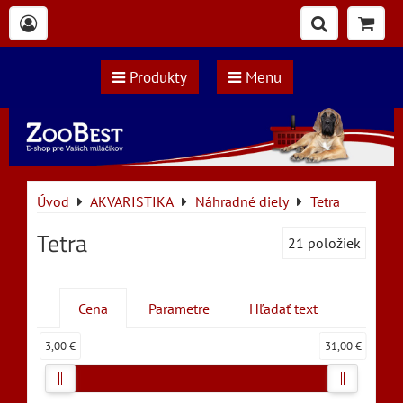
Produkty
Menu
Úvod
AKVARISTIKA
Náhradné diely
Tetra
Tetra
21
položiek
Cena
Parametre
Hľadať text
3,00 €
31,00 €