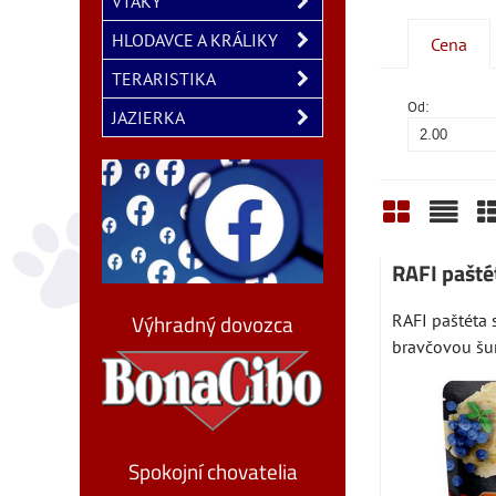
VTÁKY
HLODAVCE A KRÁLIKY
Cena
TERARISTIKA
Od:
JAZIERKA
Mriežka
Zozn
T
RAFI pašté
Výhradný dovozca
RAFI paštéta 
bravčovou šun
Spokojní chovatelia