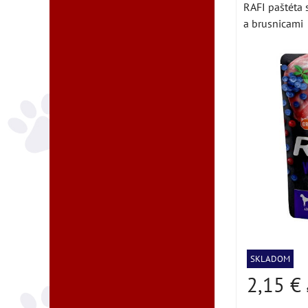
RAFI paštéta 
a brusnicami
SKLADOM
2,15 €