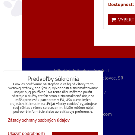
Dostupnosť:
VYBERTE
Mikuláš Polievka - ZooBest
Predvoľby súkromia
Severná 5789/32, 07101 Michalovce, SR
Cookies používame na zlepšenie vašej návštevy tejto
IČO: 56067127
webovej stránky, analýzu jej výkonnosti a zhromažďovanie
IČ DPH: SK1072399262
údajov o jej používaní. Na tento účel môžeme použiť
nástroje a služby tretích strán a zhromaždené údaje sa
@obchod | zoobest
môžu preniesť k partnerom v EÚ, USA alebo iných
krajinách. Kliknutím na „Prijať všetky cookies“ vyjadrujete
+421 (0)905 225 110
svoj súhlas s týmto spracovaním. Nižšie môžete nájsť
podrobné informácie alebo upraviť svoje preferencie.
mikulaspolievka@gmail.com
Zásady ochrany osobných údajov
© 2025
ZOOBEST
Ukázať podrobnosti