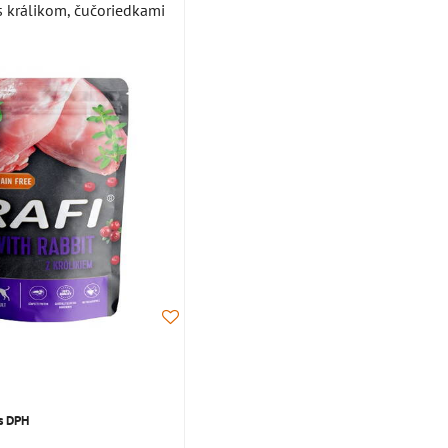
s králikom, čučoriedkami
s DPH