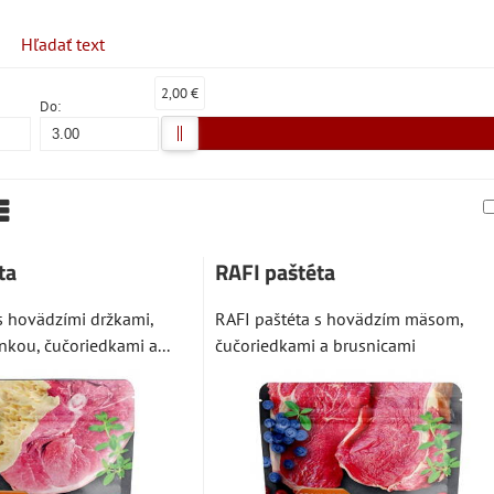
Hľadať text
2,00 €
Do:
am
abuľka
ta
RAFI paštéta
s hovädzími držkami,
RAFI paštéta s hovädzím mäsom,
kou, čučoriedkami a...
čučoriedkami a brusnicami