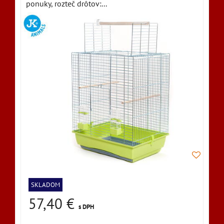
ponuky, rozteč drôtov:...
SKLADOM
57,40 €
s DPH