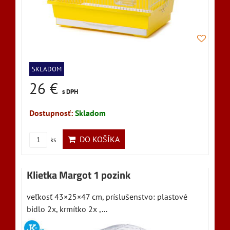
SKLADOM
26 €
s DPH
Dostupnosť:
Skladom
DO KOŠÍKA
ks
Klietka Margot 1 pozink
veľkosť 43×25×47 cm, príslušenstvo: plastové
bidlo 2x, krmítko 2x ,...