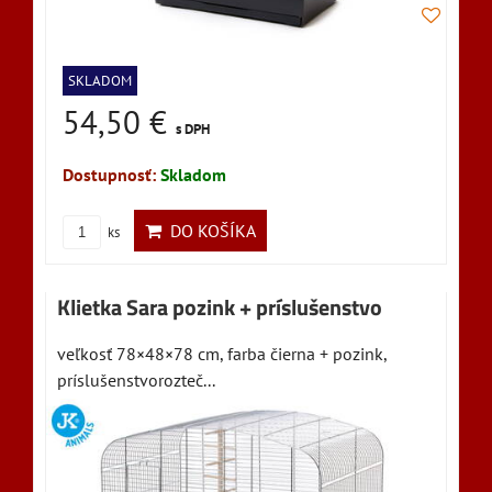
SKLADOM
54,50 €
s DPH
Dostupnosť:
Skladom
DO KOŠÍKA
ks
Klietka Sara pozink + príslušenstvo
veľkosť 78×48×78 cm, farba čierna + pozink,
príslušenstvorozteč...