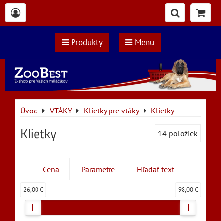
Produkty
Menu
Úvod
VTÁKY
Klietky pre vtáky
Klietky
Klietky
14
položiek
Cena
Parametre
Hľadať text
26,00 €
98,00 €