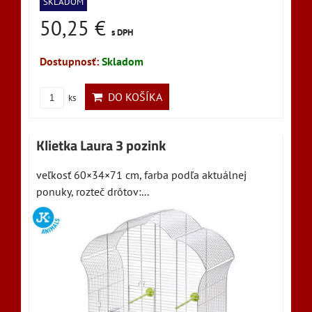
SKLADOM
50,25 €
s DPH
Dostupnosť:
Skladom
DO KOŠÍKA
ks
Klietka Laura 3 pozink
veľkosť 60×34×71 cm, farba podľa aktuálnej
ponuky, rozteč drôtov:...