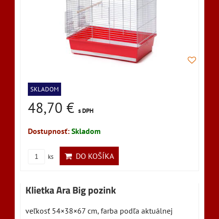
SKLADOM
48,70 €
s DPH
Dostupnosť:
Skladom
DO KOŠÍKA
ks
Klietka Ara Big pozink
veľkosť 54×38×67 cm, farba podľa aktuálnej