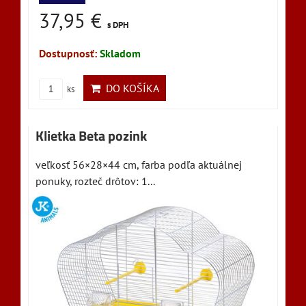
37,95 €
s DPH
Dostupnosť:
Skladom
DO KOŠÍKA
ks
Klietka Beta pozink
veľkosť 56×28×44 cm, farba podľa aktuálnej
ponuky, rozteč drôtov: 1...