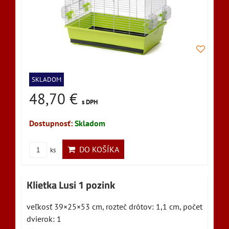
SKLADOM
48,70 €
s DPH
Dostupnosť:
Skladom
DO KOŠÍKA
ks
Klietka Lusi 1 pozink
veľkosť 39×25×53 cm, rozteč drôtov: 1,1 cm, počet
dvierok: 1