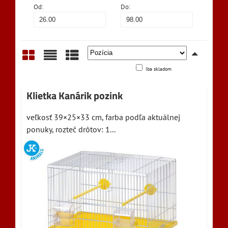
Od:
Do:
Iba skladom
Mriežka
Zoznam
Tabuľka
Klietka Kanárik pozink
veľkosť 39×25×33 cm, farba podľa aktuálnej
ponuky, rozteč drôtov: 1...