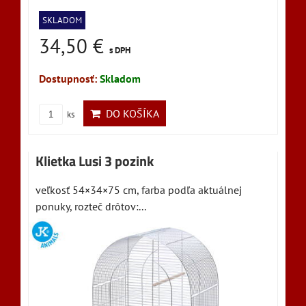
SKLADOM
34,50 €
s DPH
Dostupnosť:
Skladom
DO KOŠÍKA
ks
Klietka Lusi 3 pozink
veľkosť 54×34×75 cm, farba podľa aktuálnej
ponuky, rozteč drôtov:...