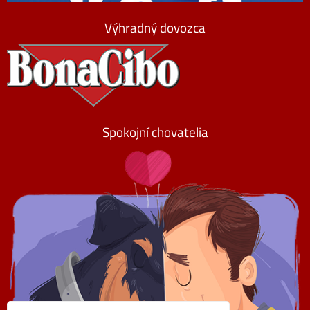
Výhradný dovozca
Spokojní chovatelia