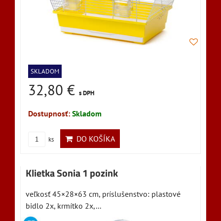
SKLADOM
32,80 €
s DPH
Dostupnosť:
Skladom
DO KOŠÍKA
ks
Klietka Sonia 1 pozink
veľkosť 45×28×63 cm, príslušenstvo: plastové
bidlo 2x, krmítko 2x,...