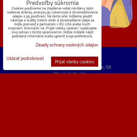
Predvoľby súkromia
Cookies používame na zlepšenie vašej návštevy tejto
webovej stránky, analýzu jej výkonnosti a zhromažďovanie
údajov o jej používaní. Na tento účel môžeme použiť
nástroje a služby tretích strán a zhromaždené údaje sa
môžu preniesť k partnerom v EÚ, USA alebo iných
krajinách. Kliknutím na „Prijať všetky cookies“ vyjadrujete
svoj súhlas s týmto spracovaním. Nižšie môžete nájsť
podrobné informácie alebo upraviť svoje preferencie.
Zásady ochrany osobných údajov
Ukázať podrobnosti
Mikuláš Polievka - ZooBest
Prijať všetky cookies
Severná 5789/32, 07101 Michalovce, SR
IČO: 56067127
IČ DPH: SK1072399262
@obchod | zoobest
+421 (0)905 225 110
mikulaspolievka@gmail.com
© 2025
ZOOBEST