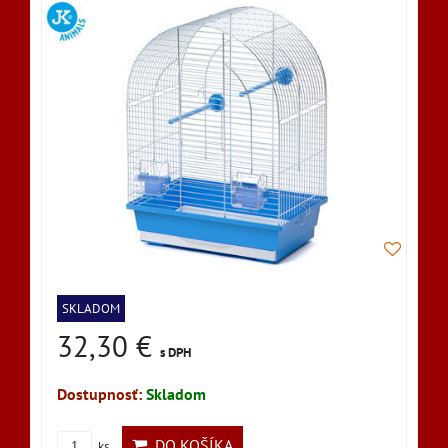
SKLADOM
32,30 €
s DPH
Dostupnosť:
Skladom
DO KOŠÍKA
ks