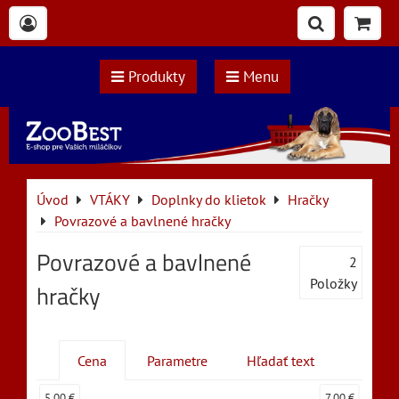
Produkty
Menu
Úvod
VTÁKY
Doplnky do klietok
Hračky
Povrazové a bavlnené hračky
Povrazové a bavlnené
2
Položky
hračky
Cena
Parametre
Hľadať text
5,00 €
7,00 €