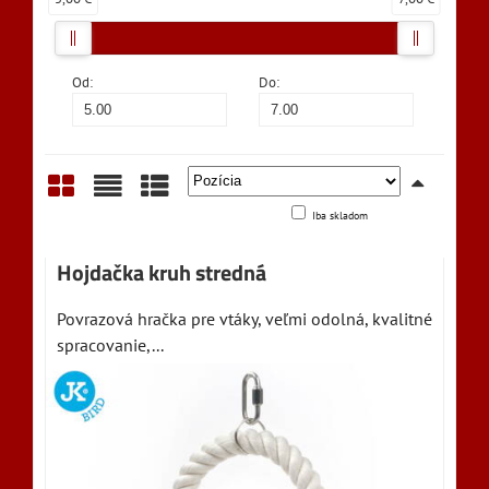
Od:
Do:
Iba skladom
Mriežka
Zoznam
Tabuľka
Hojdačka kruh stredná
Povrazová hračka pre vtáky, veľmi odolná, kvalitné
spracovanie,...