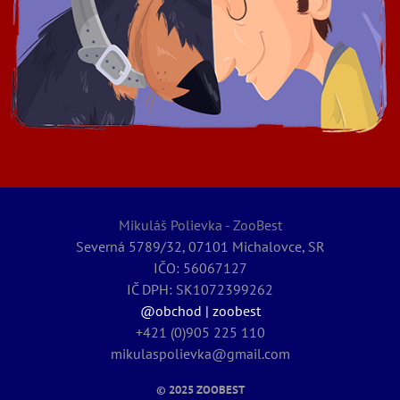
Mikuláš Polievka - ZooBest
Severná 5789/32, 07101 Michalovce, SR
IČO: 56067127
IČ DPH: SK1072399262
@obchod | zoobest
+421 (0)905 225 110
mikulaspolievka@gmail.com
© 2025
ZOOBEST