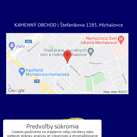
KAMENNÝ OBCHOD | Štefánikova 1285, Michalovce
Predvoľby súkromia
Cookies používame na zlepšenie vašej návštevy tejto
webovej stránky, analýzu jej výkonnosti a zhromažďovanie