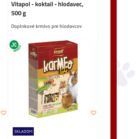
Vitapol - koktail - hlodavec,
500 g
Doplnkové krmivo pre hlodavcov
SKLADOM