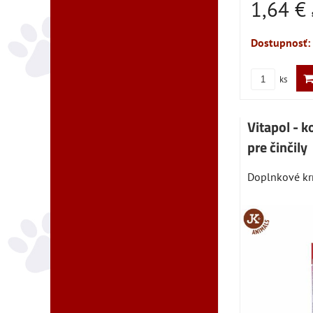
1,64 €
Dostupnosť:
ks
Vitapol - k
pre činčily
Doplnkové krm