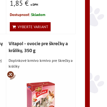
1,85 €
s DPH
Dostupnosť:
Skladom
VYBERTE VARIANT
sy
Vitapol - ovocie pre škrečky a
králiky, 350 g
j
Doplnkové krmivo krmivo pre škrečky a
králiky