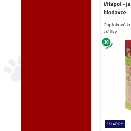
Vitapol - j
hlodavce
Doplnkové kr
králiky
SKLADOM