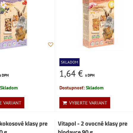
SKLADOM
1,64 €
s DPH
s DPH
Skladom
Dostupnosť:
Skladom
 VARIANT
VYBERTE VARIANT
 kokosové klasy pre
Vitapol - 2 ovocné klasy pre
0 g
hlodavce 90 g