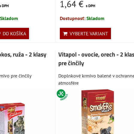
1,64 €
s DPH
s DPH
Skladom
Dostupnosť:
Skladom
DO KOŠÍKA
VYBERTE VARIANT
okos, ruža - 2 klasy
Vitapol - ovocie, orech - 2 kla
pre činčily
ivo pre činčily
Doplnkové krmivo balené v ochranne
atmosfére