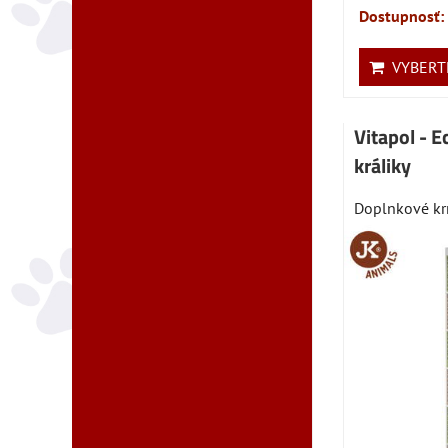
Dostupnosť:
VYBERTE
Vitapol - E
králiky
Doplnkové krm