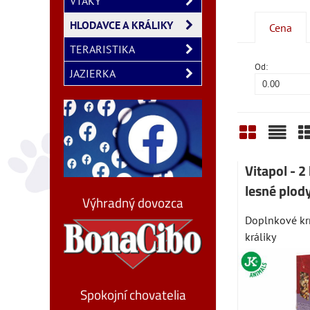
VTÁKY
HLODAVCE A KRÁLIKY
Cena
TERARISTIKA
Od:
JAZIERKA
Mriežka
Zozn
T
Vitapol - 2
lesné plod
Výhradný dovozca
Doplnkové kr
králiky
Spokojní chovatelia