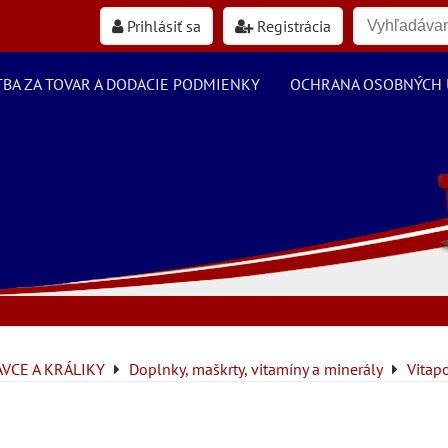
Prihlásiť sa
Registrácia
TBA ZA TOVAR A DODACIE PODMIENKY
OCHRANA OSOBNÝCH 
VCE A KRÁLIKY
Doplnky, maškrty, vitamíny a minerály
Vitap