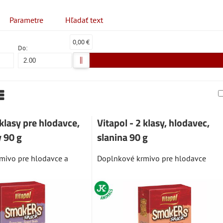
Parametre
Hľadať text
0,00 €
Do:
am
abuľka
 klasy pre hlodavce,
Vitapol - 2 klasy, hlodavec,
y 90 g
slanina 90 g
mivo pre hlodavce a
Doplnkové krmivo pre hlodavce