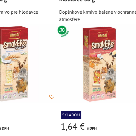
mivo pre hlodavce
Doplnkové krmivo balené v ochranne
atmosfére
SKLADOM
1,64 €
s DPH
s DPH