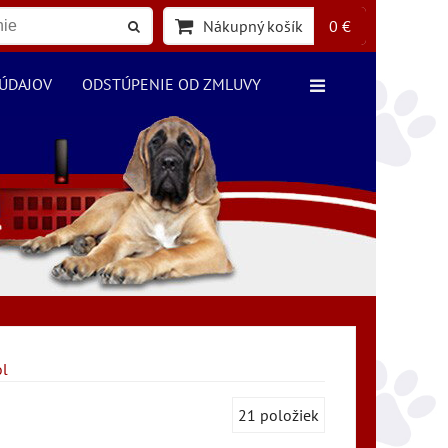
Nákupný košík
0 €
ÚDAJOV
ODSTÚPENIE OD ZMLUVY
ol
21
položiek