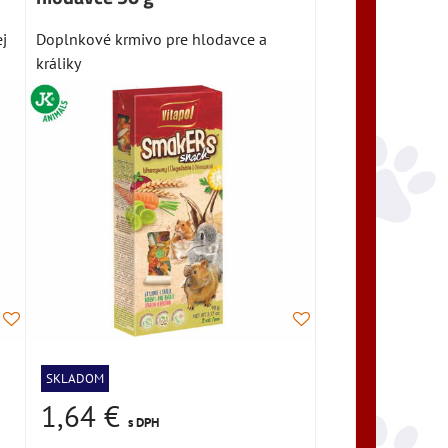
j
Doplnkové krmivo pre hlodavce a
králiky
SKLADOM
1,64 €
s DPH