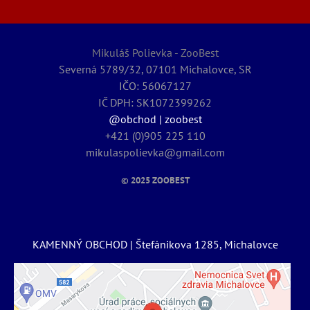
Mikuláš Polievka - ZooBest
Severná 5789/32, 07101 Michalovce, SR
IČO: 56067127
IČ DPH: SK1072399262
@obchod | zoobest
+421 (0)905 225 110
mikulaspolievka@gmail.com
© 2025
ZOOBEST
KAMENNÝ OBCHOD | Štefánikova 1285, Michalovce