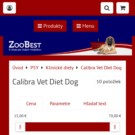
Produkty
Menu
Úvod
PSY
Klinické diety
Calibra Vet Diet Dog
Calibra Vet Diet Dog
10
položiek
Cena
Parametre
Hľadať text
15,00 €
70,00 €