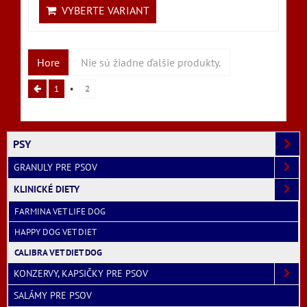
VYBERTE VARIANT
Hore
Nie sú žiadne ďalšie produkty.
1
2
PSY
GRANULY PRE PSOV
KLINICKÉ DIETY
FARMINA VET LIFE DOG
HAPPY DOG VET DIET
CALIBRA VET DIET DOG
KONZERVY, KAPSIČKY PRE PSOV
SALÁMY PRE PSOV