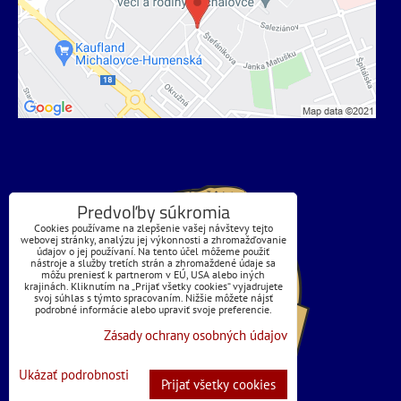
Predvoľby súkromia
Cookies používame na zlepšenie vašej návštevy tejto
webovej stránky, analýzu jej výkonnosti a zhromažďovanie
údajov o jej používaní. Na tento účel môžeme použiť
nástroje a služby tretích strán a zhromaždené údaje sa
môžu preniesť k partnerom v EÚ, USA alebo iných
krajinách. Kliknutím na „Prijať všetky cookies“ vyjadrujete
svoj súhlas s týmto spracovaním. Nižšie môžete nájsť
podrobné informácie alebo upraviť svoje preferencie.
Zásady ochrany osobných údajov
Ukázať podrobnosti
Prijať všetky cookies