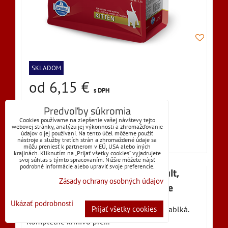
SKLADOM
od 6,15 €
s DPH
Predvoľby súkromia
Dostupnosť:
Skladom
Cookies používame na zlepšenie vašej návštevy tejto
webovej stránky, analýzu jej výkonnosti a zhromažďovanie
údajov o jej používaní. Na tento účel môžeme použiť
VYBERTE VARIANT
nástroje a služby tretích strán a zhromaždené údaje sa
môžu preniesť k partnerom v EÚ, USA alebo iných
krajinách. Kliknutím na „Prijať všetky cookies“ vyjadrujete
svoj súhlas s týmto spracovaním. Nižšie môžete nájsť
podrobné informácie alebo upraviť svoje preferencie.
Farmina N&D cat PRIME (GF) adult,
Zásady ochrany osobných údajov
neutered, chicken & pomegranate
Ukázať podrobnosti
NEUTERED – Kuracie mäso a granátové jablká.
Prijať všetky cookies
Kompletné krmivo pre...