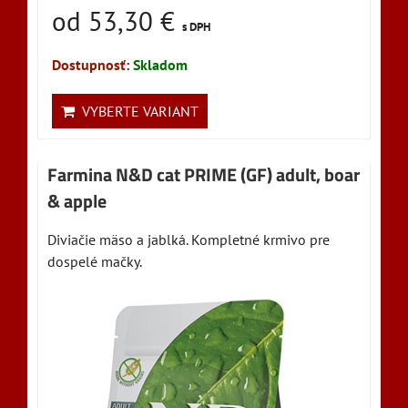
od 53,30 €
s DPH
Dostupnosť:
Skladom
VYBERTE VARIANT
Farmina N&D cat PRIME (GF) adult, boar
& apple
Diviačie mäso a jablká. Kompletné krmivo pre
dospelé mačky.