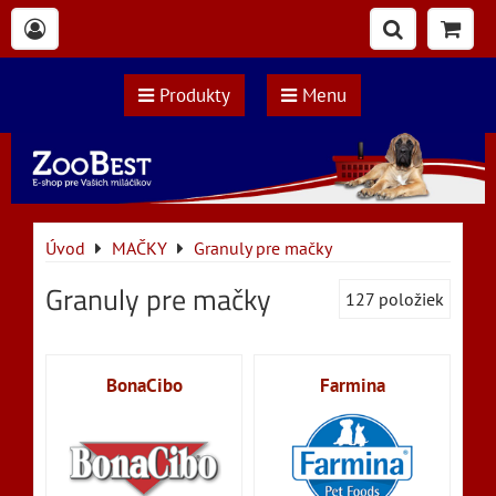
Produkty
Menu
Úvod
MAČKY
Granuly pre mačky
Granuly pre mačky
127
položiek
BonaCibo
Farmina