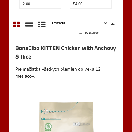
Iba skladom
Mriežka
Zoznam
Tabuľka
BonaCibo KITTEN Chicken with Anchovy
& Rice
Pre mačiatka všetkých plemien do veku 12
mesiacov.