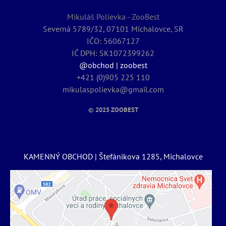
Mikuláš Polievka - ZooBest
Severná 5789/32, 07101 Michalovce, SR
IČO: 56067127
IČ DPH: SK1072399262
@obchod | zoobest
+421 (0)905 225 110
mikulaspolievka@gmail.com
© 2025
ZOOBEST
KAMENNÝ OBCHOD | Štefánikova 1285, Michalovce