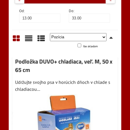
Od:
Do:
Iba skladom
Mriežka
Zoznam
Tabuľka
Podložka DUVO+ chladiaca, veľ. M, 50 x
65 cm
Udržujte svojho psa v horúcich dňoch v chlade s
chladiacou...