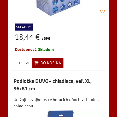
SKLADOM
18,44 €
s DPH
Dostupnosť:
Skladom
DO KOŠÍKA
ks
Podložka DUVO+ chladiaca, veľ. XL,
96x81 cm
Udržujte svojho psa v horúcich dňoch v chlade s
chladiacou...