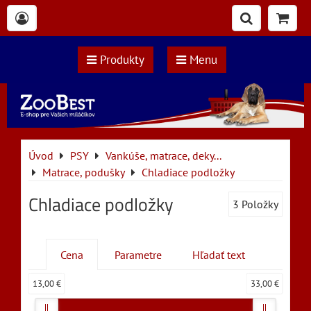
Produkty
Menu
Úvod
PSY
Vankúše, matrace, deky...
Matrace, podušky
Chladiace podložky
Chladiace podložky
3
Položky
Cena
Parametre
Hľadať text
13,00 €
33,00 €