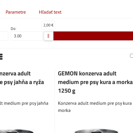
Parametre
Hľadať text
2,00 €
Do:
am
abuľka
zerva adult
GEMON konzerva adult
 psy jahňa a ryža
medium pre psy kura a morka
1250 g
lt medium pre psy jahňa
Konzerva adult medium pre psy kura
morka