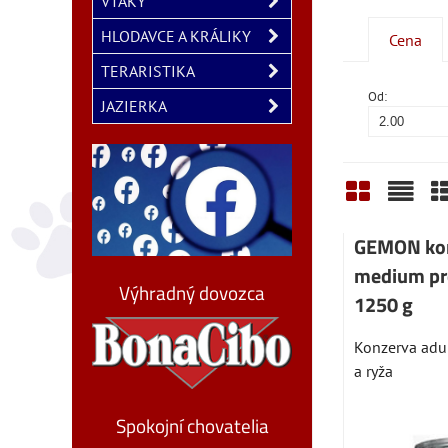
VTÁKY
HLODAVCE A KRÁLIKY
Cena
TERARISTIKA
Od:
JAZIERKA
Mriežka
Zozn
T
GEMON kon
medium pre
Výhradný dovozca
1250 g
Konzerva adu
a ryža
Spokojní chovatelia