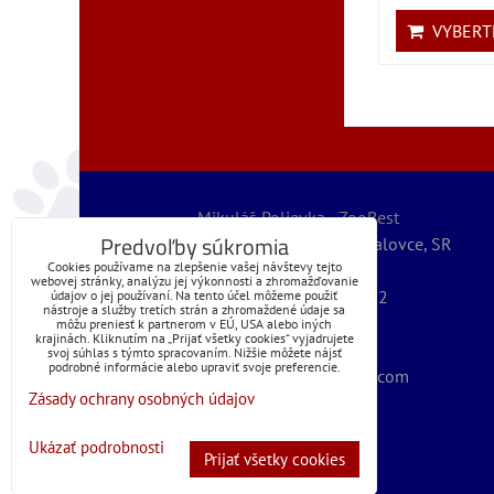
VYBERTE
Mikuláš Polievka - ZooBest
Predvoľby súkromia
Severná 5789/32, 07101 Michalovce, SR
Cookies používame na zlepšenie vašej návštevy tejto
IČO: 56067127
webovej stránky, analýzu jej výkonnosti a zhromažďovanie
IČ DPH: SK1072399262
údajov o jej používaní. Na tento účel môžeme použiť
nástroje a služby tretích strán a zhromaždené údaje sa
@obchod | zoobest
môžu preniesť k partnerom v EÚ, USA alebo iných
krajinách. Kliknutím na „Prijať všetky cookies“ vyjadrujete
+421 (0)905 225 110
svoj súhlas s týmto spracovaním. Nižšie môžete nájsť
podrobné informácie alebo upraviť svoje preferencie.
mikulaspolievka@gmail.com
Zásady ochrany osobných údajov
© 2025
ZOOBEST
Ukázať podrobnosti
Prijať všetky cookies