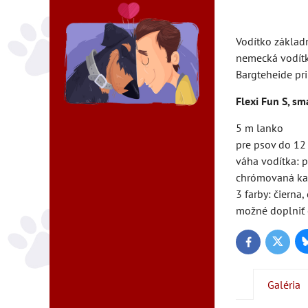
Vodítko základ
nemecká vodítka
Bargteheide pr
Flexi Fun S, sm
5 m lanko
pre psov do 12
váha vodítka: p
chrómovaná ka
3 farby: čierna
možné doplniť o
Twitter
Facebook
Galéria