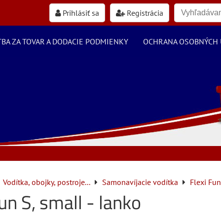
Prihlásiť sa
Registrácia
TBA ZA TOVAR A DODACIE PODMIENKY
OCHRANA OSOBNÝCH 
Vodítka, obojky, postroje...
Samonavíjacie vodítka
Flexi Fun
Fun S, small - lanko