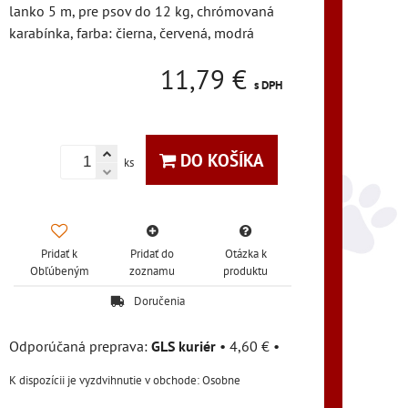
lanko 5 m, pre psov do 12 kg, chrómovaná
karabínka, farba: čierna, červená, modrá
11,79 €
s DPH
DO KOŠÍKA
ks
Pridať k
Pridať do
Otázka k
Obľúbeným
zoznamu
produktu
Doručenia
GLS kuriér
•
4,60 €
•
Osobne