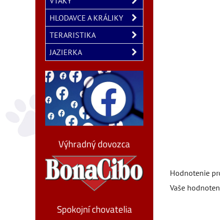
VTÁKY
HLODAVCE A KRÁLIKY
TERARISTIKA
JAZIERKA
Výhradný dovozca
Hodnotenie pr
Vaše hodnoten
Spokojní chovatelia