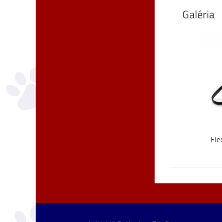
Galéria
Fle