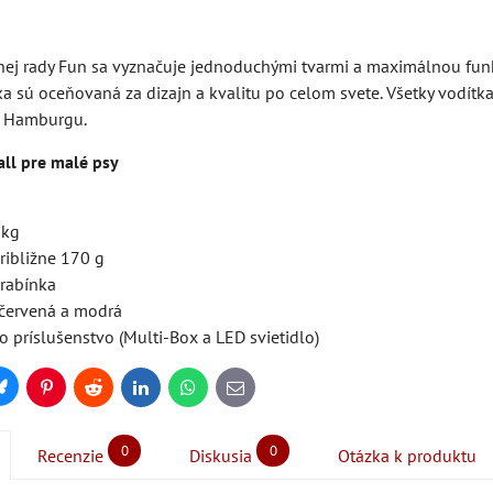
nej rady Fun sa vyznačuje jednoduchými tvarmi a maximálnou funkč
 sú oceňovaná za dizajn a kvalitu po celom svete. Všetky vodítka 
i Hamburgu.
all pre malé psy
 kg
ribližne 170 g
rabínka
, červená a modrá
 príslušenstvo (Multi-Box a LED svietidlo)
Bluesky
Pinterest
Reddit
LinkedIn
WhatsApp
E-
mail
0
0
Recenzie
Diskusia
Otázka k produktu