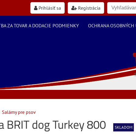
Prihlásiť sa
Registrácia
TBA ZA TOVAR A DODACIE PODMIENKY
OCHRANA OSOBNÝCH 
Salámy pre psov
 BRIT dog Turkey 800
SKLADOM