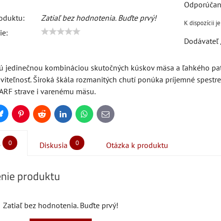
oduktu:
Zatiaľ bez hodnotenia. Buďte prvý!
ie:
Dodávateľ 
sú jedinečnou kombináciou skutočných kúskov mäsa a ľahkého pat
áviteľnosť. Široká škála rozmanitých chutí ponúka príjemné spest
ARF strave i varenému mäsu.
Bluesky
Pinterest
Reddit
LinkedIn
WhatsApp
E-
mail
0
0
e
Diskusia
Otázka k produktu
nie produktu
Zatiaľ bez hodnotenia. Buďte prvý!