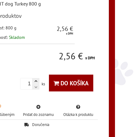
T dog Turkey 800 g
produktov
2,56 €
sť
:
800 g
s DPH
nosť:
Skladom
2,56 €
s DPH
DO KOŠÍKA
ks
Obľúbeným
Pridať do zoznamu
Otázka k produktu
Doručenia