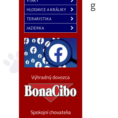
g
VTÁKY
HLODAVCE A KRÁLIKY
TERARISTIKA
JAZIERKA
Výhradný dovozca
Spokojní chovatelia