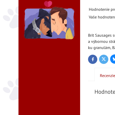
Hodnotenie pr
Vaše hodnoten
Brit Sausages 
a výbornou str
ku granulám, B
Twitter
Facebook
Recenzi
Hodnote