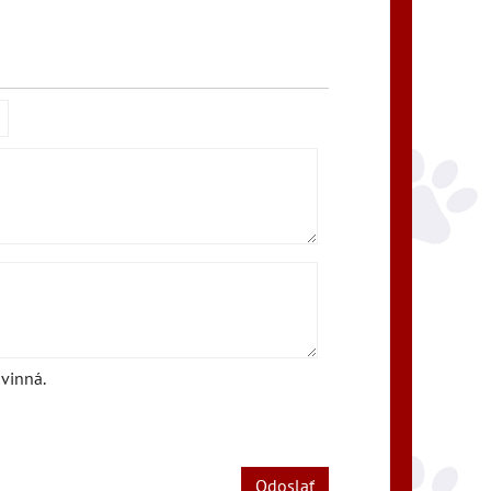
vinná.
Odoslať