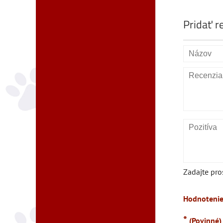
Pridať r
Zadajte pro
Hodnotenie
*
(Povinné)