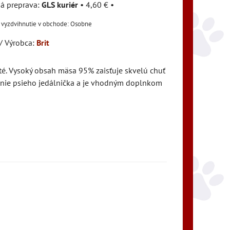
GLS kuriér
•
4,60 €
•
Osobne
/ Výrobca:
Brit
é. Vysoký obsah mäsa 95% zaisťuje skvelú chuť
renie psieho jedálnička a je vhodným doplnkom