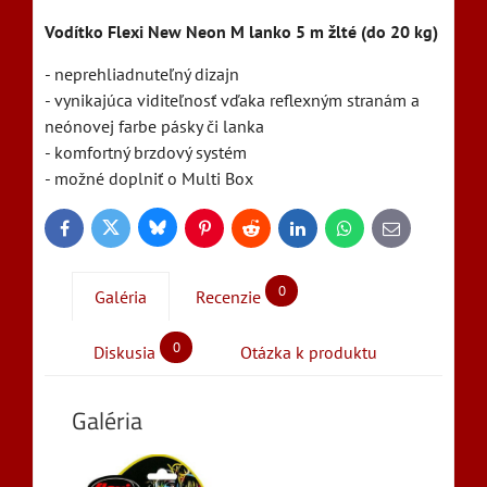
Vodítko Flexi New Neon M lanko 5 m žlté (do 20 kg)
- neprehliadnuteľný dizajn
- vynikajúca viditeľnosť vďaka reflexným stranám a
neónovej farbe pásky či lanka
- komfortný brzdový systém
- možné doplniť o Multi Box
Bluesky
Twitter
Facebook
Pinterest
Reddit
LinkedIn
WhatsApp
E-
mail
0
Galéria
Recenzie
0
Diskusia
Otázka k produktu
Galéria