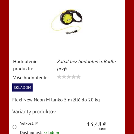
Hodnotenie
Zatiaľ bez hodnotenia. Buďte
produktu:
prvý!
Vaše hodnotenie:
SKLADOM
Flexi New Neon M lanko 5 m žlté do 20 kg
Varianty produktov
13,48 €
Veľkosť
:
M
s DPH
Dostupnosť:
Skladom