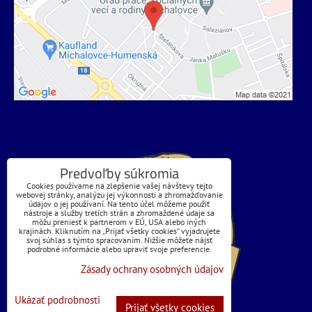
Predvoľby súkromia
Cookies používame na zlepšenie vašej návštevy tejto
webovej stránky, analýzu jej výkonnosti a zhromažďovanie
údajov o jej používaní. Na tento účel môžeme použiť
nástroje a služby tretích strán a zhromaždené údaje sa
môžu preniesť k partnerom v EÚ, USA alebo iných
krajinách. Kliknutím na „Prijať všetky cookies“ vyjadrujete
svoj súhlas s týmto spracovaním. Nižšie môžete nájsť
podrobné informácie alebo upraviť svoje preferencie.
Zásady ochrany osobných údajov
Ukázať podrobnosti
Prijať všetky cookies