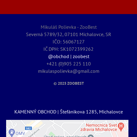
Mikuláš Polievka - ZooBest
Severná 5789/32, 07101 Michalovce, SR
IČO: 56067127
IČ DPH: SK1072399262
@obchod | zoobest
+421 (0)905 225 110
mikulaspolievka@gmail.com
© 2025
ZOOBEST
KAMENNÝ OBCHOD | Štefánikova 1285, Michalovce