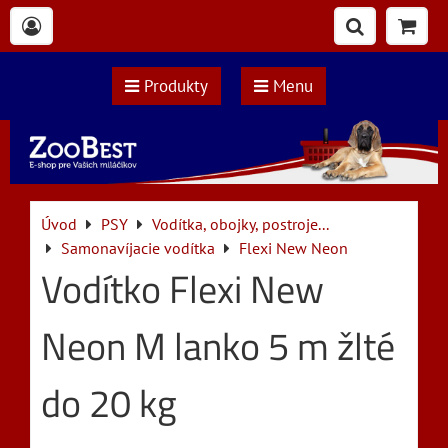
Produkty
Menu
Úvod
PSY
Vodítka, obojky, postroje...
Samonavíjacie vodítka
Flexi New Neon
Vodítko Flexi New
Neon M lanko 5 m žlté
do 20 kg