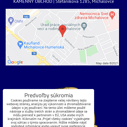
KAMENNÝ OBCHOD | Štefánikova 1285, Michalovce
Predvoľby súkromia
Cookies používame na zlepšenie vašej návštevy tejto
webovej stránky, analýzu jej výkonnosti a zhromažďovanie
údajov o jej používaní. Na tento účel môžeme použiť
nástroje a služby tretích strán a zhromaždené údaje sa
môžu preniesť k partnerom v EÚ, USA alebo iných
krajinách. Kliknutím na „Prijať všetky cookies“ vyjadrujete
svoj súhlas s týmto spracovaním. Nižšie môžete nájsť
podrobné informácie alebo upraviť svoje preferencie.