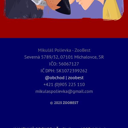
Mikuláš Polievka - ZooBest
Severná 5789/32, 07101 Michalovce, SR
IČO: 56067127
IČ DPH: SK1072399262
@obchod | zoobest
+421 (0)905 225 110
mikulaspolievka@gmail.com
© 2025
ZOOBEST