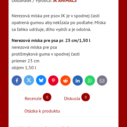
Dodávateľ / Výrobca:
JK ANIMALS
Nerezová miska pre psov JK je v spodnej časti
opatrená gumou aby nekĺzala po podlahe. Miska
sa ľahko udržuje, dlho vydrží a je odolná.
Nerezová miska pre psa pr. 23 cm/1,50 l
nerezová miska pre psa
protišmyková guma v spodnej časti
priemer 23 cm
objem 1,50 l
Bluesky
Twitter
Facebook
Pinterest
Reddit
LinkedIn
WhatsApp
E-
mail
0
0
Recenzie
Diskusia
Otázka k produktu