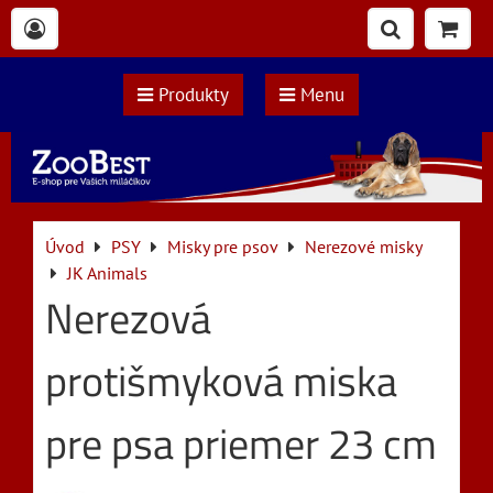
Produkty
Menu
Úvod
PSY
Misky pre psov
Nerezové misky
JK Animals
Nerezová
protišmyková miska
pre psa priemer 23 cm