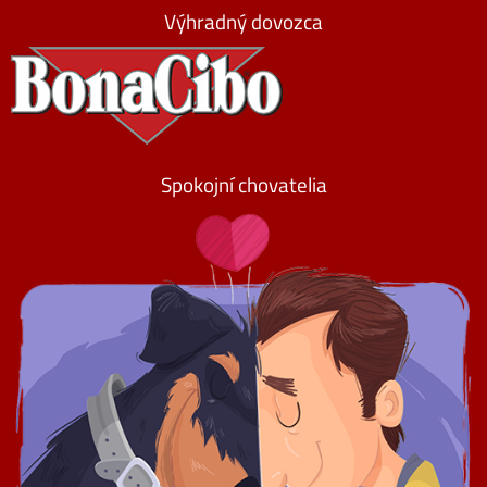
Výhradný dovozca
Spokojní chovatelia