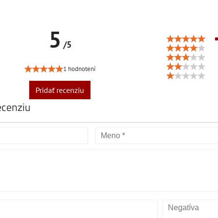
5
/5
1 hodnotení
Pridať recenziu
ecenziu