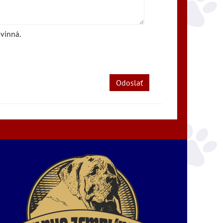
vinná.
Odoslať