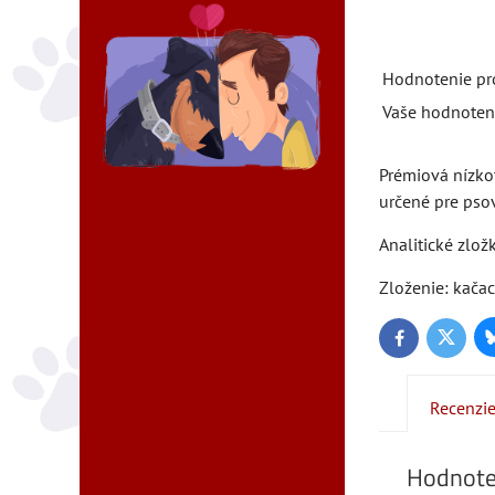
Hodnotenie pr
Vaše hodnoten
Prémiová nízkot
určené pre psov
Analitické zlo
Zloženie: kačac
Twitter
Facebook
Recenzi
Hodnote