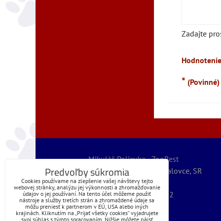
Zadajte pro
Hodnotenie
*
(Povinné)
Mikuláš Polievka - ZooBest
Predvoľby súkromia
Severná 5789/32, 07101 Michalovce, SR
Cookies používame na zlepšenie vašej návštevy tejto
IČO: 56067127
webovej stránky, analýzu jej výkonnosti a zhromažďovanie
IČ DPH: SK1072399262
údajov o jej používaní. Na tento účel môžeme použiť
nástroje a služby tretích strán a zhromaždené údaje sa
@obchod | zoobest
môžu preniesť k partnerom v EÚ, USA alebo iných
krajinách. Kliknutím na „Prijať všetky cookies“ vyjadrujete
+421 (0)905 225 110
svoj súhlas s týmto spracovaním. Nižšie môžete nájsť