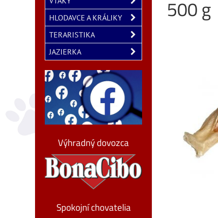
500 g
VTÁKY
HLODAVCE A KRÁLIKY
TERARISTIKA
JAZIERKA
Výhradný dovozca
Spokojní chovatelia