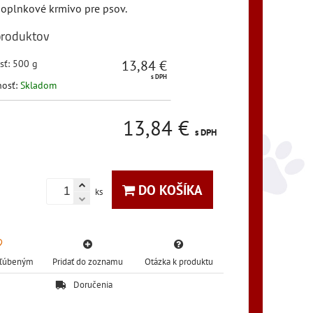
oplnkové krmivo pre psov.
produktov
13,84 €
sť
:
500 g
s DPH
nosť:
Skladom
13,84 €
s DPH
DO KOŠÍKA
ks
Obľúbeným
Pridať do zoznamu
Otázka k produktu
Doručenia