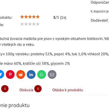
oduktu:
5
/
5
(
1
x)
Dodávateľ 
ie:
učná žuvacia maškrta pre psov s vysokým obsahom bielkovín. Vďaka
 všetkých rás a veku.
žky v 100g výrobku: proteíny 32%, popol 4%, tuk 1,0% vlhkosť 20%
ie mäso 60%, králičie uši 38%, glycerín 2%
Bluesky
Pinterest
Reddit
LinkedIn
WhatsApp
E-
mail
0
0
e
Diskusia
Otázka k produktu
nie produktu