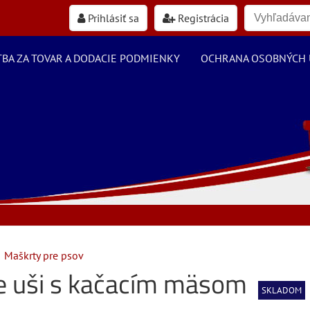
Prihlásiť sa
Registrácia
TBA ZA TOVAR A DODACIE PODMIENKY
OCHRANA OSOBNÝCH 
Maškrty pre psov
ie uši s kačacím mäsom
SKLADOM