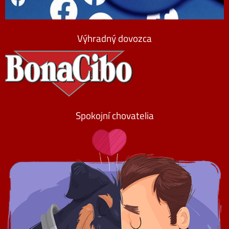
Výhradný dovozca
Spokojní chovatelia