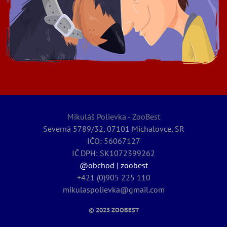
Mikuláš Polievka - ZooBest
Severná 5789/32, 07101 Michalovce, SR
IČO: 56067127
IČ DPH: SK1072399262
@obchod | zoobest
+421 (0)905 225 110
mikulaspolievka@gmail.com
© 2025
ZOOBEST