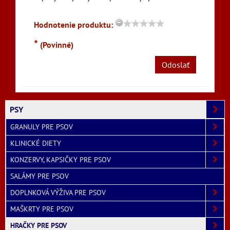
Hodnotenie produktu:
*
(Povinné)
Odoslať
PSY
GRANULY PRE PSOV
KLINICKÉ DIETY
KONZERVY, KAPSIČKY PRE PSOV
SALÁMY PRE PSOV
DOPLNKOVÁ VÝŽIVA PRE PSOV
MAŠKRTY PRE PSOV
HRAČKY PRE PSOV