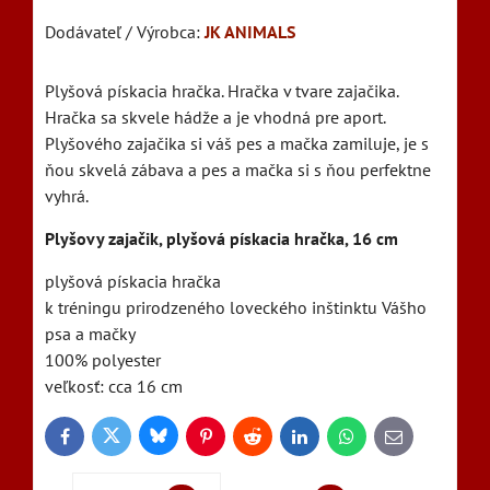
Dodávateľ / Výrobca:
JK ANIMALS
Plyšová pískacia hračka. Hračka v tvare zajačika.
Hračka sa skvele hádže a je vhodná pre aport.
Plyšového zajačika si váš pes a mačka zamiluje, je s
ňou skvelá zábava a pes a mačka si s ňou perfektne
vyhrá.
Plyšovy zajačik, plyšová pískacia hračka, 16 cm
plyšová pískacia hračka
k tréningu prirodzeného loveckého inštinktu Vášho
psa a mačky
100% polyester
veľkosť: cca 16 cm
Bluesky
Twitter
Facebook
Pinterest
Reddit
LinkedIn
WhatsApp
E-
mail