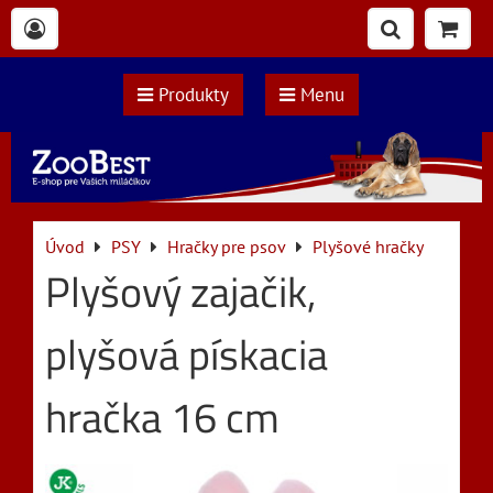
Produkty
Menu
Úvod
PSY
Hračky pre psov
Plyšové hračky
Plyšový zajačik,
plyšová pískacia
hračka 16 cm