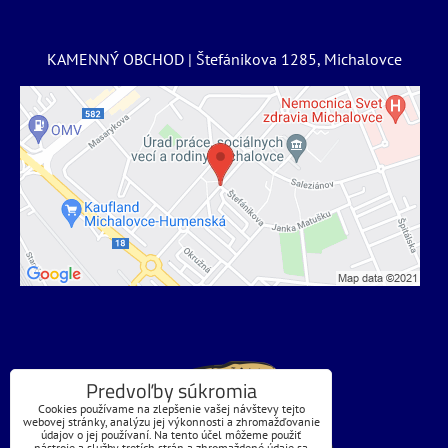
KAMENNÝ OBCHOD | Štefánikova 1285, Michalovce
Predvoľby súkromia
Cookies používame na zlepšenie vašej návštevy tejto
webovej stránky, analýzu jej výkonnosti a zhromažďovanie
údajov o jej používaní. Na tento účel môžeme použiť
nástroje a služby tretích strán a zhromaždené údaje sa