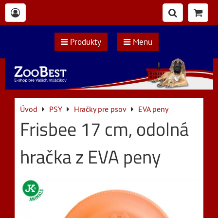
Produkty
Menu
Úvod
PSY
Hračky pre psov
EVA peny
Frisbee 17 cm, odolná
hračka z EVA peny