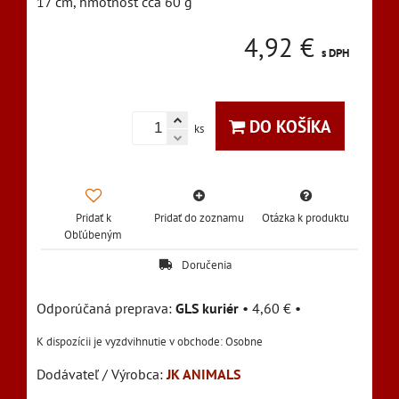
17 cm, hmotnosť cca 60 g
4,92 €
s DPH
DO KOŠÍKA
ks
Pridať k
Pridať do zoznamu
Otázka k produktu
Obľúbeným
Doručenia
GLS kuriér
•
4,60 €
•
Osobne
Dodávateľ / Výrobca:
JK ANIMALS