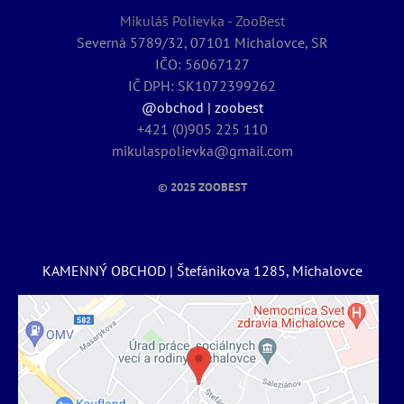
Mikuláš Polievka - ZooBest
Severná 5789/32, 07101 Michalovce, SR
IČO: 56067127
IČ DPH: SK1072399262
@obchod | zoobest
+421 (0)905 225 110
mikulaspolievka@gmail.com
© 2025
ZOOBEST
KAMENNÝ OBCHOD | Štefánikova 1285, Michalovce