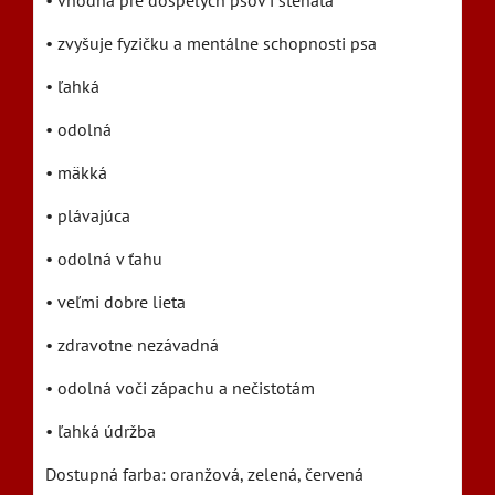
• vhodná pre dospelých psov i šteňatá
• zvyšuje fyzičku a mentálne schopnosti psa
• ľahká
• odolná
• mäkká
• plávajúca
• odolná v ťahu
• veľmi dobre lieta
• zdravotne nezávadná
• odolná voči zápachu a nečistotám
• ľahká údržba
Dostupná farba: oranžová, zelená, červená