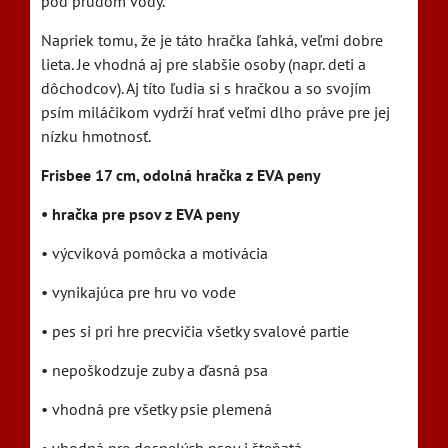
pod prúdom vody.
Napriek tomu, že je táto hračka ľahká, veľmi dobre
lieta. Je vhodná aj pre slabšie osoby (napr. deti a
dôchodcov). Aj títo ľudia si s hračkou a so svojím
psím miláčikom vydrží hrať veľmi dlho práve pre jej
nízku hmotnosť.
Frisbee 17 cm, odolná hračka z EVA peny
• hračka pre psov z EVA peny
• výcviková pomôcka a motivácia
• vynikajúca pre hru vo vode
• pes si pri hre precvičia všetky svalové partie
• nepoškodzuje zuby a ďasná psa
• vhodná pre všetky psie plemená