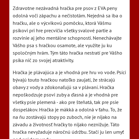
Zdravotne nezávadná hračka pre psov z EVA peny
odolná voči zápachu a nečistotám. Nejedná sa iba o
hračku, ale o výcvikovú pomôcku, ktorá Vášmu
psíkovi pri hre precvičia všetky svalové partie a
rozvinie aj jeho mentálne schopnosti. Nenechávajte
Vášho psa s hračkou osamote, ale využite ju ku
spoločným hrám. Tým táto hračka nestratí pre Vášho
psíka nič zo svojej atraktivity.
Hračka je plávajúca a je vhodná pre hru vo vode. Psíci
bývajú touto hračkou natoľko zaujatí, že strácajú
obavy z vody a zdokonaľujú sa v plávaní. Hračka
nepoškodzuje psovi zuby a ďasná a je vhodná pre
všetky psie plemená - ako pre šteňatá, tak pre psie
dospelákov. Hračka je mäkká a odolná v ťahu. To, že
na ňu zostávajú stopy po zuboch, nie je nijako na
závadu a životnosť hračky to nijako neznižuje. Táto
hračka nevyžaduje náročnú údržbu. Stačí ju len umyť