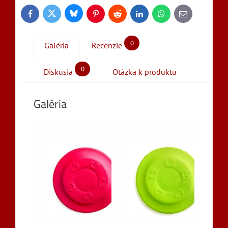
Bluesky
Twitter
Facebook
Pinterest
Reddit
LinkedIn
WhatsApp
E-
mail
0
Galéria
Recenzie
0
Diskusia
Otázka k produktu
Galéria