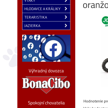
oranžo
VTÁKY
HLODAVCE A KRÁLIKY
TERARISTIKA
JAZIERKA
Výhradný dovozca
Hodnotenie pr
Spokojní chovatelia