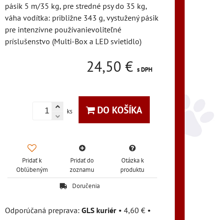
pásik 5 m/35 kg, pre stredné psy do 35 kg,
váha vodítka: približne 343 g, vystužený pásik
pre intenzívne používanievoliteľné
príslušenstvo (Multi-Box a LED svietidlo)
24,50 €
s DPH
DO KOŠÍKA
ks
Pridať k
Pridať do
Otázka k
Obľúbeným
zoznamu
produktu
Doručenia
GLS kuriér
•
4,60 €
•