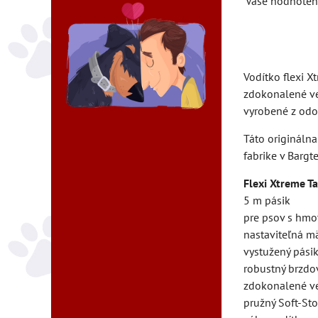
Vaše hodnoten
Vodítko flexi X
zdokonalené ve
vyrobené z odo
Táto originálna
fabrike v Barg
Flexi Xtreme Ta
5 m pásik
pre psov s hmo
nastaviteľná m
vystužený pásik
robustný brzdo
zdokonalené v
pružný Soft-St