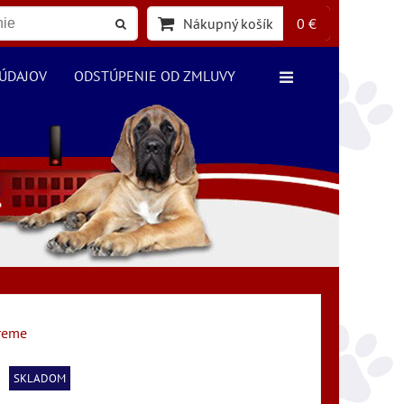
Nákupný košík
0 €
ÚDAJOV
ODSTÚPENIE OD ZMLUVY
treme
SKLADOM