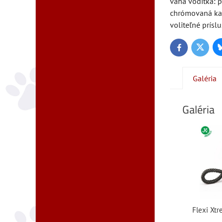
váha vodítka: p
chrómovaná ka
voliteľné prísl
Twitter
Facebook
Galéria
Galéria
Flexi Xtr