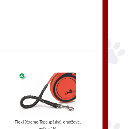
,
Flexi Xtreme Tape (páska), oranžové,
veľkosť M