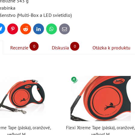
ribližne 343 g
rabínka
ušenstvo (Multi-Box a LED svietidlo)
Bluesky
Pinterest
Reddit
LinkedIn
WhatsApp
E-
mail
0
0
Recenzie
Diskusia
Otázka k produktu
eme Tape (páska), oranžové,
Flexi Xtreme Tape (páska), oranžové
veľkosť M
veľkosť M