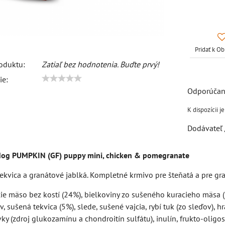
Pridať k 
oduktu:
Zatiaľ bez hodnotenia. Buďte prvý!
ie:
Dodávateľ 
og PUMPKIN (GF) puppy mini, chicken & pomegranate
ekvica a granátové jablká. Kompletné krmivo pre šteňatá a pre gra
ie mäso bez kostí (24%), bielkoviny zo sušeného kuracieho mäsa (2
, sušená tekvica (5%), slede, sušené vajcia, rybí tuk (zo sleďov),
ky (zdroj glukozamínu a chondroitín sulfátu), inulín, frukto-oligo