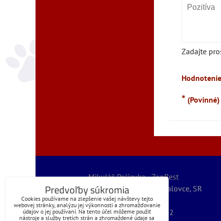
Zadajte pro
Hodnotenie
*
(Povinné)
Mikuláš Polievka - ZooBest
Predvoľby súkromia
Severná 5789/32, 07101 Michalovce, SR
Cookies používame na zlepšenie vašej návštevy tejto
IČO: 56067127
webovej stránky, analýzu jej výkonnosti a zhromažďovanie
IČ DPH: SK1072399262
údajov o jej používaní. Na tento účel môžeme použiť
nástroje a služby tretích strán a zhromaždené údaje sa