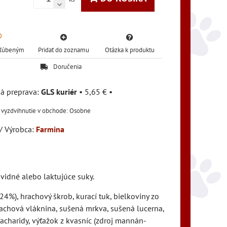
Obľúbeným
Pridať do zoznamu
Otázka k produktu
Doručenia
GLS kuriér
•
5,65 €
•
Osobne
/ Výrobca:
Farmina
vidné alebo laktujúce suky.
4%), hrachový škrob, kurací tuk, bielkoviny zo
 hrachová vláknina, sušená mrkva, sušená lucerna,
sacharidy, výťažok z kvasníc (zdroj mannán-