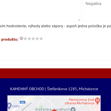
sím hodnotenie, výhody alebo zápory - aspoň jedna položka je po
 produktu:
KAMENNÝ OBCHOD | Štefánikova 1285, Michalovce