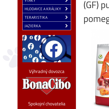
(GF) p
VTÁKY
HLODAVCE A KRÁLIKY
pomeg
TERARISTIKA
JAZIERKA
Výhradný dovozca
Spokojní chovatelia