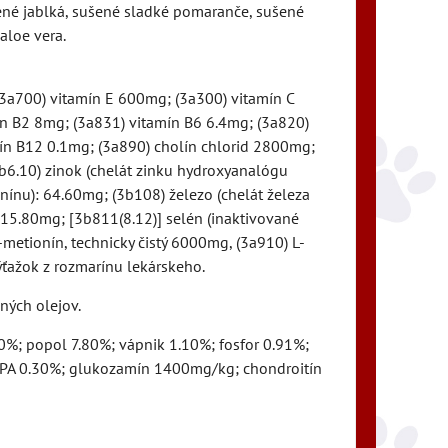
šené jablká, sušené sladké pomaranče, sušené
aloe vera.
(3a700) vitamín E 600mg; (3a300) vitamín C
n B2 8mg; (3a831) vitamín B6 6.4mg; (3a820)
mín B12 0.1mg; (3a890) cholín chlorid 2800mg;
b6.10) zinok (chelát zinku hydroxyanalógu
nu): 64.60mg; (3b108) železo (chelát železa
 15.80mg; [3b811(8.12)] selén (inaktivované
-metionín, technicky čistý 6000mg, (3a910) L-
ťažok z rozmarínu lekárskeho.
ných olejov.
0%; popol 7.80%; vápnik 1.10%; fosfor 0.91%;
EPA 0.30%; glukozamín 1400mg/kg; chondroitín