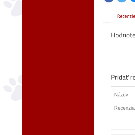
Recenzi
Hodnote
Pridať r