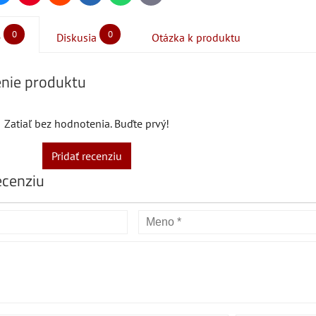
mail
0
0
e
Diskusia
Otázka k produktu
nie produktu
Zatiaľ bez hodnotenia. Buďte prvý!
Pridať recenziu
ecenziu