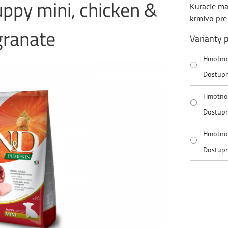
uppy mini, chicken &
Kuracie mä
krmivo pre
ranate
Varianty 
Hmotno
Dostup
Hmotno
Dostup
Hmotno
Dostup