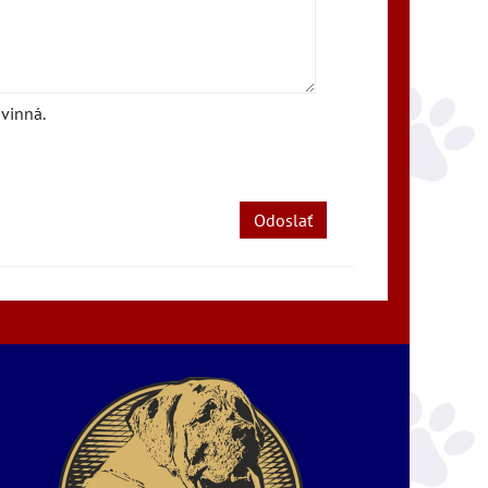
vinná.
Odoslať