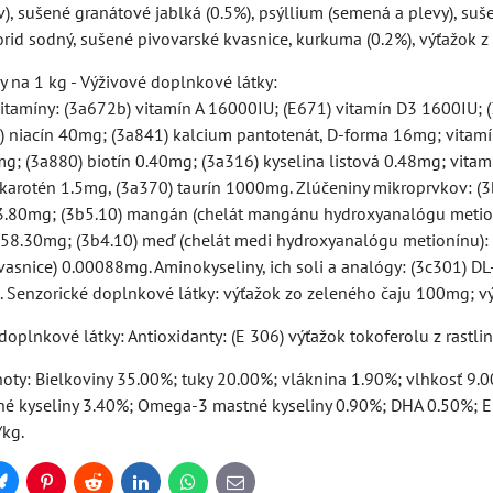
), sušené granátové jablká (0.5%), psýllium (semená a plevy), su
orid sodný, sušené pivovarské kvasnice, kurkuma (0.2%), výťažok z 
 na 1 kg - Výživové doplnkové látky:
vitamíny: (3a672b) vitamín A 16000IU; (E671) vitamín D3 1600IU; 
 niacín 40mg; (3a841) kalcium pantotenát, D-forma 16mg; vitamí
mg; (3a880) biotín 0.40mg; (3a316) kyselina listová 0.48mg; vita
akarotén 1.5mg, (3a370) taurín 1000mg. Zlúčeniny mikroprvkov: (3
3.80mg; (3b5.10) mangán (chelát mangánu hydroxyanalógu metioní
: 58.30mg; (3b4.10) meď (chelát medi hydroxyanalógu metionínu):
asnice) 0.00088mg. Aminokyseliny, ich soli a analógy: (3c301) DL
. Senzorické doplnkové látky: výťažok zo zeleného čaju 100mg; vý
oplnkové látky: Antioxidanty: (E 306) výťažok tokoferolu z rastlin
oty: Bielkoviny 35.00%; tuky 20.00%; vláknina 1.90%; vlhkosť 9.0
 kyseliny 3.40%; Omega-3 mastné kyseliny 0.90%; DHA 0.50%; 
kg.
Bluesky
Pinterest
Reddit
LinkedIn
WhatsApp
E-