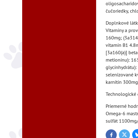
oligosacharidov
čučoriedky, chl
Doplnkové látky
Vitamíny a pro
160mg; (3a314)
vitamín B1 4.8
[3a160(a)] bet
metionínu): 16
glycínhydrátu)
selenizované kv
karnitín 300mg
Technologické d
Priemerné hodn
Omega-6 mastné
sulfát 1100mg/
Twitter
Facebook