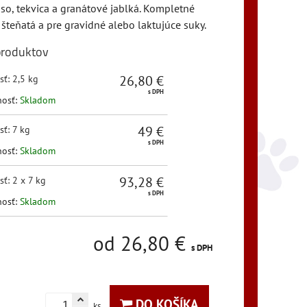
so, tekvica a granátové jablká. Kompletné
 šteňatá a pre gravidné alebo laktujúce suky.
produktov
26,80 €
sť
:
2,5 kg
s DPH
nosť:
Skladom
49 €
sť
:
7 kg
s DPH
nosť:
Skladom
93,28 €
sť
:
2 x 7 kg
s DPH
nosť:
Skladom
od 26,80 €
s DPH
DO KOŠÍKA
ks