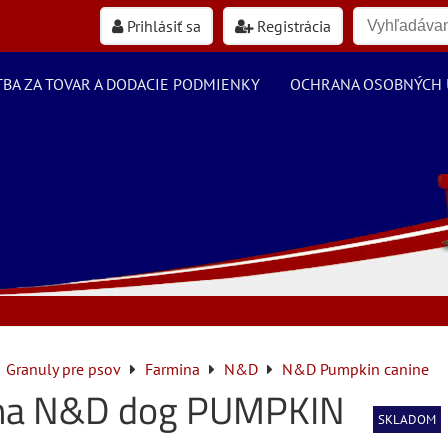
Prihlásiť sa
Registrácia
TBA ZA TOVAR A DODACIE PODMIENKY
OCHRANA OSOBNÝCH 
Granuly pre psov
Farmina
N&D
N&D Pumpkin canine
na N&D dog PUMPKIN
SKLADOM