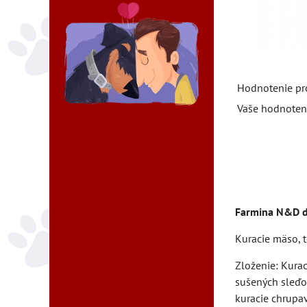
Hodnotenie pr
Vaše hodnoten
Farmina N&D d
Kuracie mäso, t
Zloženie: Kurac
sušených sleďov
kuracie chrupav