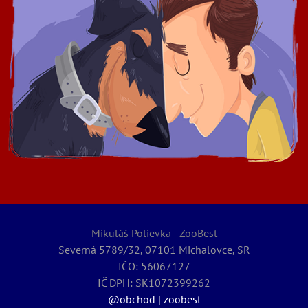
Mikuláš Polievka - ZooBest
Severná 5789/32, 07101 Michalovce, SR
IČO: 56067127
IČ DPH: SK1072399262
@obchod | zoobest