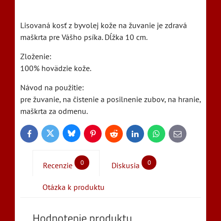
Lisovaná kosť z byvolej kože na žuvanie je zdravá
maškrta pre Vášho psíka. Dĺžka 10 cm.
Zloženie:
100% hovädzie kože.
Návod na použitie:
pre žuvanie, na čistenie a posilnenie zubov, na hranie,
maškrta za odmenu.
Bluesky
Twitter
Facebook
Pinterest
Reddit
LinkedIn
WhatsApp
E-
mail
0
0
Recenzie
Diskusia
Otázka k produktu
Hodnotenie produktu