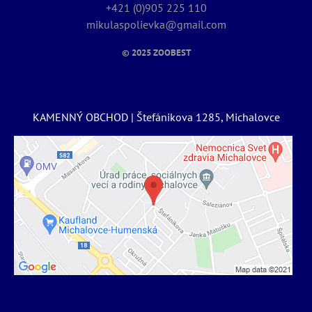
+421 (0)905 225 110
mikulaspolievka@gmail.com
© 2025
ZOOBEST
KAMENNÝ OBCHOD | Štefánikova 1285, Michalovce