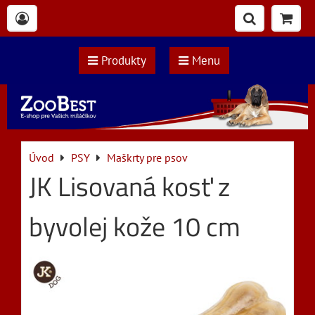
Produkty
Menu
Úvod
PSY
Maškrty pre psov
JK Lisovaná kosť z
byvolej kože 10 cm