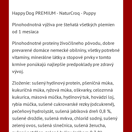
Happy Dog PREMIUM - NaturCroq - Puppy
Plnohodnotná výživa pre šteňatá všetkých plemien
od 1 mesiaca
Plnohodnotné proteíny živočíšneho pôvodu, dobre
prevarené domáce nemecké obilniny, všetky potrebné
vitamíny, minerálne látky a stopové prvky v tomto
krmive ponúkajú najlepšie predpoklady pre zdravý
vývoj.
Zloženie: sušený hydinový proteín, pšeničná múka,
kukuričná múka, ryžová múka, oškvarky, celozrnná
kukurica, mäsová múčka, hydinový tuk, hovädzí loj,
rybia múčka, sušené cukrovarské rezky (odcukrené),
pečeňový hydrolyzát, sušená jablková dreň 0,8 %,
sušené droždie, sušená mrkva, chlorid sodný, sušený
zelený ovos, sušená slnečnica, sušená žerucha,