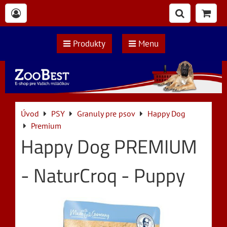
Produkty
Menu
Úvod
PSY
Granuly pre psov
Happy Dog
Premium
Happy Dog PREMIUM
- NaturCroq - Puppy