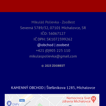
Mikuláš Polievka - ZooBest
Severná 5789/32, 07101 Michalovce, SR
IČO: 56067127
IČ DPH: SK1072399262
@obchod | zoobest
+421 (0)905 225 110
mikulaspolievka@gmail.com
© 2025
ZOOBEST
KAMENNÝ OBCHOD | Štefánikova 1285, Michalovce