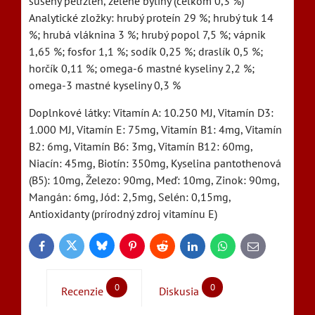
sušený petržlen, zelené byliny (celkom 0,3 %)
Analytické zložky: hrubý proteín 29 %; hrubý tuk 14
%; hrubá vláknina 3 %; hrubý popol 7,5 %; vápnik
1,65 %; fosfor 1,1 %; sodík 0,25 %; draslík 0,5 %;
horčík 0,11 %; omega-6 mastné kyseliny 2,2 %;
omega-3 mastné kyseliny 0,3 %
Doplnkové látky: Vitamín A: 10.250 MJ, Vitamín D3:
1.000 MJ, Vitamín E: 75mg, Vitamín B1: 4mg, Vitamín
B2: 6mg, Vitamín B6: 3mg, Vitamín B12: 60mg,
Niacín: 45mg, Biotín: 350mg, Kyselina pantothenová
(B5): 10mg, Železo: 90mg, Meď: 10mg, Zinok: 90mg,
Mangán: 6mg, Jód: 2,5mg, Selén: 0,15mg,
Antioxidanty (prírodný zdroj vitamínu E)
Bluesky
Twitter
Facebook
Pinterest
Reddit
LinkedIn
WhatsApp
E-
mail
0
0
Recenzie
Diskusia