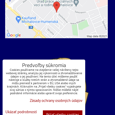
Predvoľby súkromia
Cookies používame na zlepšenie vašej návštevy tejto
webovej stránky, analýzu jej výkonnosti a zhromažďovanie
údajov o jej používaní. Na tento účel môžeme použiť
nástroje a služby tretích strán a zhromaždené údaje sa
môžu preniesť k partnerom v EÚ, USA alebo iných
krajinách. Kliknutím na „Prijať všetky cookies“ vyjadrujete
svoj súhlas s týmto spracovaním. Nižšie môžete nájsť
podrobné informácie alebo upraviť svoje preferencie.
Zásady ochrany osobných údajov
Ukázať podrobnosti
Prijať všetky cookies