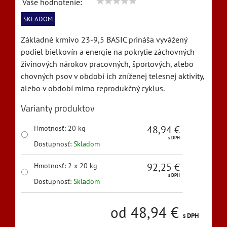
Vaše hodnotenie:
SKLADOM
Základné krmivo 23-9,5 BASIC prináša vyvážený
podiel bielkovín a energie na pokrytie záchovných
živinových nárokov pracovných, športových, alebo
chovných psov v období ich zníženej telesnej aktivity,
alebo v období mimo reprodukčný cyklus.
Varianty produktov
48,94 €
Hmotnosť
:
20 kg
s DPH
Dostupnosť:
Skladom
92,25 €
Hmotnosť
:
2 x 20 kg
s DPH
Dostupnosť:
Skladom
od 48,94 €
s DPH