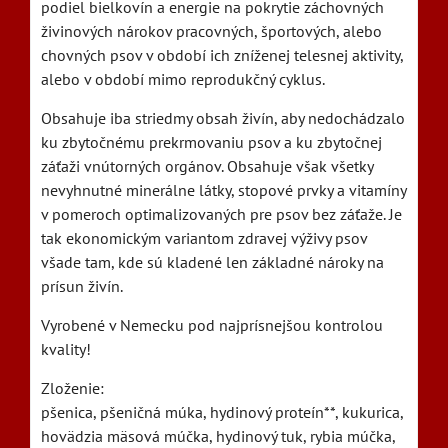
podiel bielkovín a energie na pokrytie záchovných
živinových nárokov pracovných, športových, alebo
chovných psov v období ich zníženej telesnej aktivity,
alebo v období mimo reprodukčný cyklus.
Obsahuje iba striedmy obsah živín, aby nedochádzalo
ku zbytočnému prekrmovaniu psov a ku zbytočnej
záťaži vnútorných orgánov. Obsahuje však všetky
nevyhnutné minerálne látky, stopové prvky a vitamíny
v pomeroch optimalizovaných pre psov bez záťaže. Je
tak ekonomickým variantom zdravej výživy psov
všade tam, kde sú kladené len základné nároky na
prísun živín.
Vyrobené v Nemecku pod najprísnejšou kontrolou
kvality!
Zloženie:
pšenica, pšeničná múka, hydinový proteín**, kukurica,
hovädzia mäsová múčka, hydinový tuk, rybia múčka,