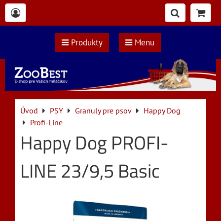
Produkty
Menu
Úvod
PSY
Granuly pre psov
Happy Dog
Profi-Line
Happy Dog PROFI-
LINE 23/9,5 Basic