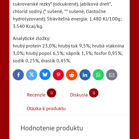
cukrovarské rezky* (odcukrené), jablková dreň*,
chlorid sodný. (* sušené, ** sušené, čiastočne
hydrolyzované). Stráviteľná energia: 1.480 KJ/100g;
3.540 Kcal/kg.
Analytické zložky:
hrubý proteín 23,0%; hrubý tuk 9,5%; hrubá vláknina
3,0%; hrubý popol 6,5%; vápnik 1,3%; fosfor 0,95%;
sodík 0,25%, draslík 0,45%.
Bluesky
Twitter
Facebook
Pinterest
Reddit
LinkedIn
WhatsApp
E-
mail
0
0
Recenzie
Diskusia
Otázka k produktu
Hodnotenie produktu