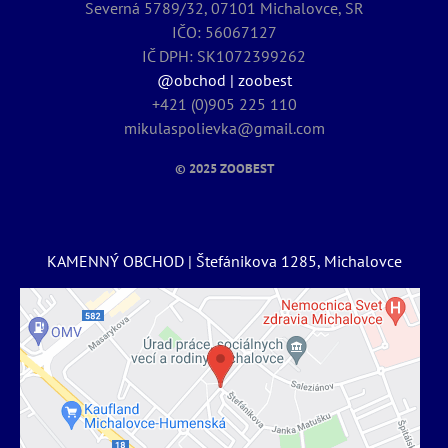
Severná 5789/32, 07101 Michalovce, SR
IČO: 56067127
IČ DPH: SK1072399262
@obchod | zoobest
+421 (0)905 225 110
mikulaspolievka@gmail.com
© 2025
ZOOBEST
KAMENNÝ OBCHOD | Štefánikova 1285, Michalovce