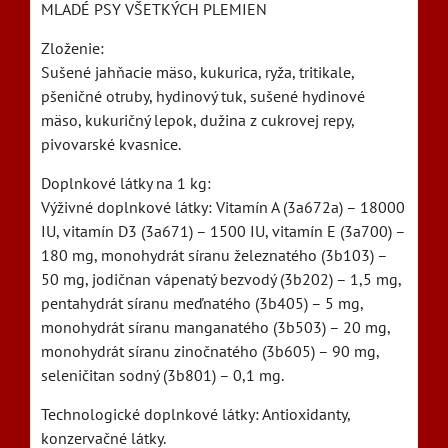
MLADÉ PSY VŠETKÝCH PLEMIEN
Zloženie:
Sušené jahňacie mäso, kukurica, ryža, tritikale,
pšeničné otruby, hydinový tuk, sušené hydinové
mäso, kukuričný lepok, dužina z cukrovej repy,
pivovarské kvasnice.
Doplnkové látky na 1 kg:
Výživné doplnkové látky: Vitamín A (3a672a) – 18000
IU, vitamín D3 (3a671) – 1500 IU, vitamín E (3a700) –
180 mg, monohydrát síranu železnatého (3b103) –
50 mg, jodičnan vápenatý bezvodý (3b202) – 1,5 mg,
pentahydrát síranu meďnatého (3b405) – 5 mg,
monohydrát síranu manganatého (3b503) – 20 mg,
monohydrát síranu zinočnatého (3b605) – 90 mg,
seleničitan sodný (3b801) – 0,1 mg.
Technologické doplnkové látky: Antioxidanty,
konzervačné látky.