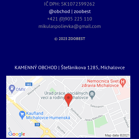
IČ DPH: SK1072399262
@obchod | zoobest
+421 (0)905 225 110
mikulaspolievka@gmail.com
© 2025
ZOOBEST
KAMENNÝ OBCHOD | Štefánikova 1285, Michalovce