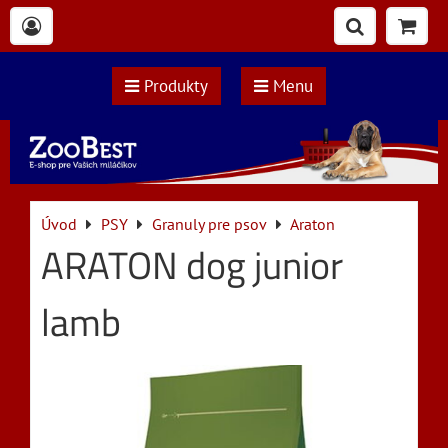
Produkty
Menu
Úvod
PSY
Granuly pre psov
Araton
ARATON dog junior
lamb