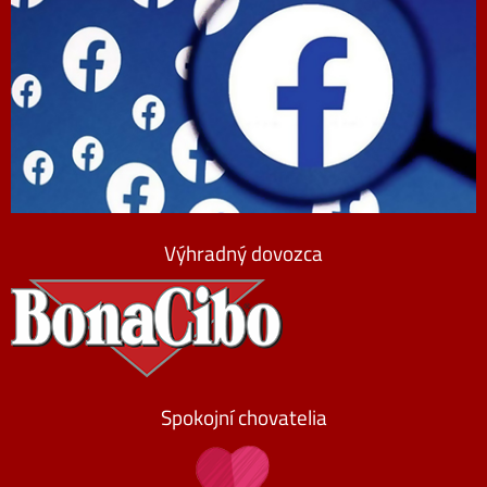
Výhradný dovozca
Spokojní chovatelia