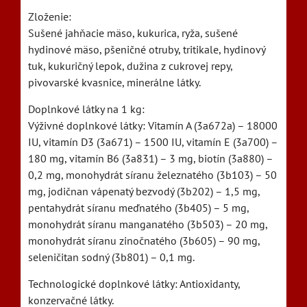
Zloženie:
Sušené jahňacie mäso, kukurica, ryža, sušené
hydinové mäso, pšeničné otruby, tritikale, hydinový
tuk, kukuričný lepok, dužina z cukrovej repy,
pivovarské kvasnice, minerálne látky.
Doplnkové látky na 1 kg:
Výživné doplnkové látky: Vitamín A (3a672a) – 18000
IU, vitamín D3 (3a671) – 1500 IU, vitamín E (3a700) –
180 mg, vitamín B6 (3a831) – 3 mg, biotín (3a880) –
0,2 mg, monohydrát síranu železnatého (3b103) – 50
mg, jodičnan vápenatý bezvodý (3b202) – 1,5 mg,
pentahydrát síranu meďnatého (3b405) – 5 mg,
monohydrát síranu manganatého (3b503) – 20 mg,
monohydrát síranu zinočnatého (3b605) – 90 mg,
seleničitan sodný (3b801) – 0,1 mg.
Technologické doplnkové látky: Antioxidanty,
konzervačné látky.