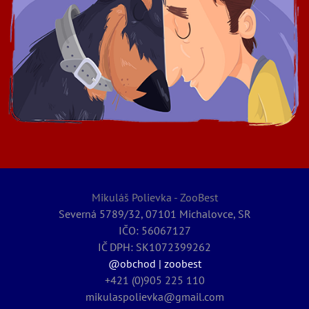
Mikuláš Polievka - ZooBest
Severná 5789/32, 07101 Michalovce, SR
IČO: 56067127
IČ DPH: SK1072399262
@obchod | zoobest
+421 (0)905 225 110
mikulaspolievka@gmail.com