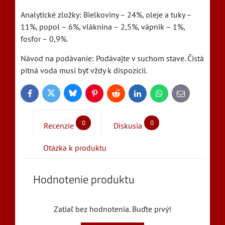
Analytické zložky: Bielkoviny – 24%, oleje a tuky –
11%, popol – 6%, vláknina – 2,5%, vápnik – 1%,
fosfor – 0,9%.
Návod na podávanie: Podávajte v suchom stave. Čistá
pitná voda musí byť vždy k dispozícii.
Bluesky
Twitter
Facebook
Pinterest
Reddit
LinkedIn
WhatsApp
E-
mail
0
0
Recenzie
Diskusia
Otázka k produktu
Hodnotenie produktu
Zatiaľ bez hodnotenia. Buďte prvý!