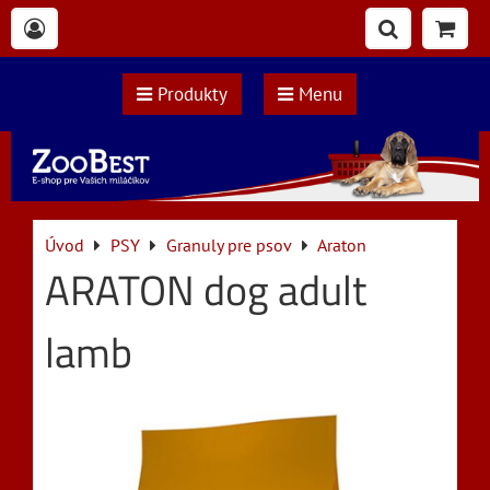
Produkty
Menu
Úvod
PSY
Granuly pre psov
Araton
ARATON dog adult
lamb