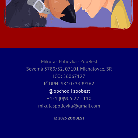
Mikuláš Polievka - ZooBest
Severná 5789/32, 07101 Michalovce, SR
IČO: 56067127
IČ DPH: SK1072399262
@obchod | zoobest
+421 (0)905 225 110
mikulaspolievka@gmail.com
© 2025
ZOOBEST