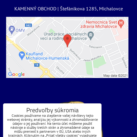
KAMENNÝ OBCHOD | Štefánikova 1285, Michalovce
Predvoľby súkromia
Cookies používame na zlepšenie vašej návštevy tejto
webovej stránky, analýzu jej výkonnosti a zhromažďovanie
údajov o jej používaní. Na tento účel môžeme použiť
nástroje a služby tretích strán a zhromaždené údaje sa
môžu preniesť k partnerom v EÚ, USA alebo iných
krajinách. Kliknutím na „Prijať všetky cookies“ vyjadrujete