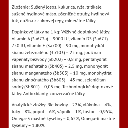
Zloženie: Sušený losos, kukurica, ryža, tritikale,
sušené hydinové mäso, pšeničné otruby, hydinový
tuk, dužina z cukrovej repy, minerálne látky.
Doplnkové látky na 1 kg: Výživné doplnkové látky:
Vitamín A (3a672a) – 9000 IU, vitamín D3 (3a671) –
750 IU, vitamín E (3a700) – 90 mg, monohydrát
síranu železnatého (3b103) – 25 mg, jodičnan
vápenatý bezvodý (3b202) – 0,8 mg, pentahydrát
síranu meďnatého (3b405) – 2,5 mg, monohydrát
síranu manganatého (3b503) – 10 mg, monohydrát
síranu zinočnatého (3b605) – 45 mg, seleničitan
sodný (3b801) – 0,05 mg. Technologické doplnkové
látky: Antioxidanty, konzervačné látky.
Analytické zložky: Bielkoviny – 22%, vláknina – 4%,
tuky – 8%, popol – 6%, vápnik – 1%, fosfor – 0,95%,
Omega-3 mastné kyseliny – 0,62%, Omega-6 mastné
kyseliny – 1,80%.