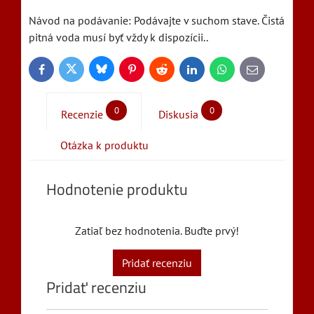
Návod na podávanie: Podávajte v suchom stave. Čistá
pitná voda musí byť vždy k dispozícii..
Bluesky
Twitter
Facebook
Pinterest
Reddit
LinkedIn
WhatsApp
E-
mail
0
0
Recenzie
Diskusia
Otázka k produktu
Hodnotenie produktu
Zatiaľ bez hodnotenia. Buďte prvý!
Pridať recenziu
Pridať recenziu