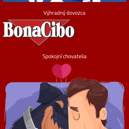
Výhradný dovozca
Spokojní chovatelia