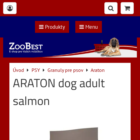
Produkty
Menu
Úvod
PSY
Granuly pre psov
Araton
ARATON dog adult
salmon