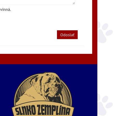
vinná.
Odoslať