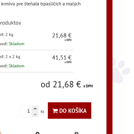
krmivo pre šteňatá trpasličích a malých
produktov
21,68 €
sť
:
2 kg
s DPH
nosť:
Skladom
41,51 €
sť
:
2 x 2 kg
s DPH
nosť:
Skladom
od 21,68 €
s DPH
DO KOŠÍKA
ks