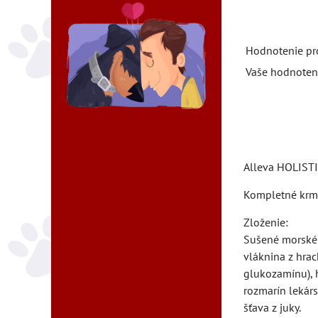
Hodnotenie pr
Vaše hodnoten
Alleva HOLISTI
Kompletné krmi
Zloženie:
Sušené morské r
vláknina z hrac
glukozamínu), h
rozmarín lekárs
šťava z juky.