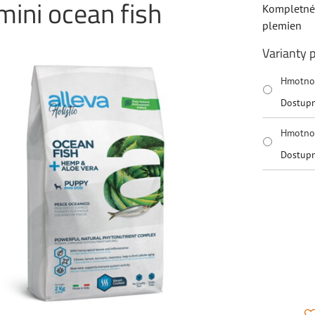
 mini ocean fish
Kompletné 
plemien
Varianty 
Hmotno
Dostup
Hmotno
Dostup