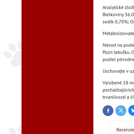
Analytické zlož
Bielkoviny 36,
sodík 0,70%; 
Metabolizovateľ
Návod na podá
Pozri tabuľku.
podiel pôvodne
Uschovajte v u
Vyrobené 18 me
pochádzajúcich
trvanlivosti a čí
Twitter
Facebook
Recenzi