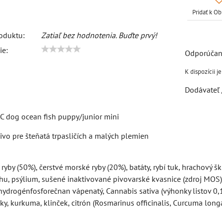
Pridať k 
oduktu:
Zatiaľ bez hodnotenia. Buďte prvý!
ie:
Dodávateľ 
C dog ocean fish puppy/junior mini
vo pre šteňatá trpasličích a malých plemien
yby (50%), čerstvé morské ryby (20%), batáty, rybí tuk, hrachový šk
hu, psýlium, sušené inaktivované pivovarské kvasnice (zdroj MOS),
ydrogénfosforečnan vápenatý, Cannabis sativa (výhonky listov 0,1
ky, kurkuma, klinček, citrón (Rosmarinus officinalis, Curcuma longa