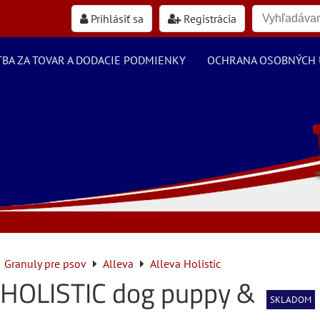
Prihlásiť sa
Registrácia
TBA ZA TOVAR A DODACIE PODMIENKY
OCHRANA OSOBNÝCH 
Granuly pre psov
Alleva
Alleva Holistic
 HOLISTIC dog puppy &
SKLADOM