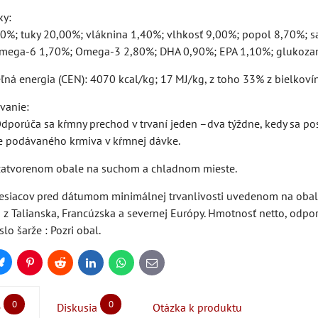
ky:
00%; tuky 20,00%; vláknina 1,40%; vlhkosť 9,00%; popol 8,70%; s
Omega-6 1,70%; Omega-3 2,80%; DHA 0,90%; EPA 1,10%; glukoz
ná energia (CEN): 4070 kcal/kg; 17 MJ/kg, z toho 33% z bielkovín
vanie:
 Odporúča sa kŕmny prechod v trvaní jeden –dva týždne, kedy sa p
 podávaného krmiva v kŕmnej dávke.
zatvorenom obale na suchom a chladnom mieste.
siacov pred dátumom minimálnej trvanlivosti uvedenom na obale
 z Talianska, Francúzska a severnej Európy. Hmotnosť netto, odp
slo šarže : Pozri obal.
Bluesky
Pinterest
Reddit
LinkedIn
WhatsApp
E-
mail
0
0
e
Diskusia
Otázka k produktu