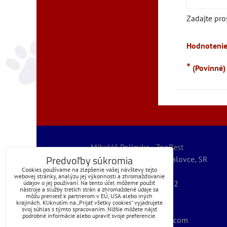
Zadajte pro
Hodnotenie
*
(Povinné)
Mikuláš Polievka - ZooBest
Predvoľby súkromia
Severná 5789/32, 07101 Michalovce, SR
Cookies používame na zlepšenie vašej návštevy tejto
IČO: 56067127
webovej stránky, analýzu jej výkonnosti a zhromažďovanie
IČ DPH: SK1072399262
údajov o jej používaní. Na tento účel môžeme použiť
nástroje a služby tretích strán a zhromaždené údaje sa
@obchod | zoobest
môžu preniesť k partnerom v EÚ, USA alebo iných
krajinách. Kliknutím na „Prijať všetky cookies“ vyjadrujete
+421 (0)905 225 110
svoj súhlas s týmto spracovaním. Nižšie môžete nájsť
podrobné informácie alebo upraviť svoje preferencie.
mikulaspolievka@gmail.com