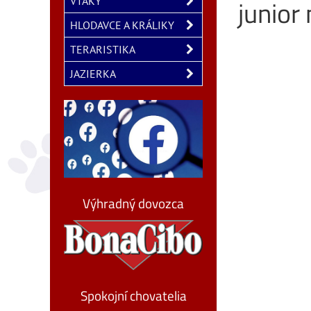
junior
VTÁKY
HLODAVCE A KRÁLIKY
TERARISTIKA
JAZIERKA
Výhradný dovozca
Spokojní chovatelia