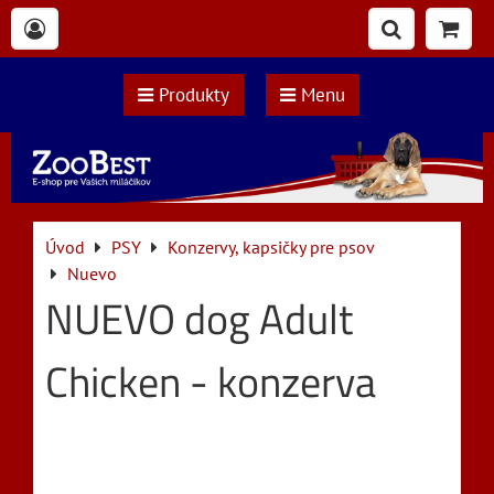
Produkty
Menu
Úvod
PSY
Konzervy, kapsičky pre psov
Nuevo
NUEVO dog Adult
Chicken - konzerva