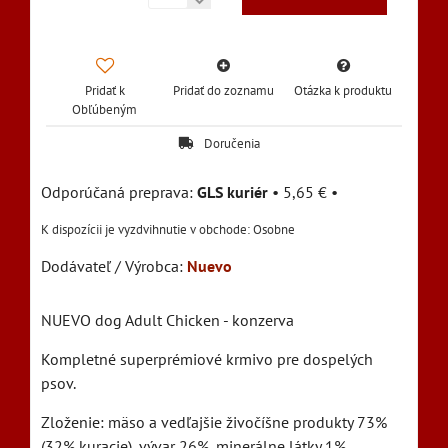
Pridať k
Pridať do zoznamu
Otázka k produktu
Obľúbeným
Doručenia
GLS kuriér
•
5,65 €
•
Osobne
Dodávateľ / Výrobca:
Nuevo
NUEVO dog Adult Chicken - konzerva
Kompletné superprémiové krmivo pre dospelých
psov.
Zloženie: mäso a vedľajšie živočíšne produkty 73%
(32% kuracie), vývar 26%, minerálne látky 1%.