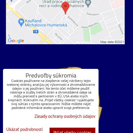
Predvoľby súkromia
Cookies používame na zlepšenie vašej návštevy tejto
webovej stránky, analýzu jej výkonnosti a zhromažďovanie
údajov o jej používaní. Na tento účel môžeme použiť
nástroje a služby tretích strán a zhromaždené údaje sa
môžu preniesť k partnerom v EÚ, USA alebo iných
krajinách. Kliknutím na „Prijať všetky cookies“ vyjadrujete
svoj súhlas s týmto spracovaním. Nižšie môžete nájsť
podrobné informácie alebo upraviť svoje preferencie.
Zásady ochrany osobných údajov
Ukázať podrobnosti
Prijať všetky cookies