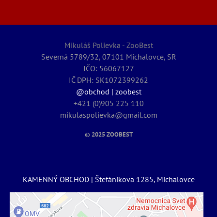
Mikuláš Polievka - ZooBest
Severná 5789/32, 07101 Michalovce, SR
IČO: 56067127
IČ DPH: SK1072399262
@obchod | zoobest
+421 (0)905 225 110
mikulaspolievka@gmail.com
© 2025
ZOOBEST
KAMENNÝ OBCHOD | Štefánikova 1285, Michalovce