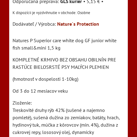
GLS kuriér
•
5,15 €
•
Osobne
Dodávateľ / Výrobca:
Nature´s Protection
Natures P Superior care white dog GF junior white
fish small&mini 1,5 kg
KOMPLETNÉ KRMIVO BEZ OBSAHU OBILNÍN PRE
RASTÚCE BIELOSRSTÉ PSY MALÝCH PLEMIEN
(hmotnosť v dospelosti 1-10kg)
Od 3 do 12 mesiacov veku
Zloženie:
Treskovité druhy rýb 42% (sušené a najemno
pomleté), sušená dužina zo zemiakov, batáty, hrach,
hydinový tuk, múčka z kôrovcov (min. 4%), dužina z
cukrovej repy, lososový olej, dynamicky