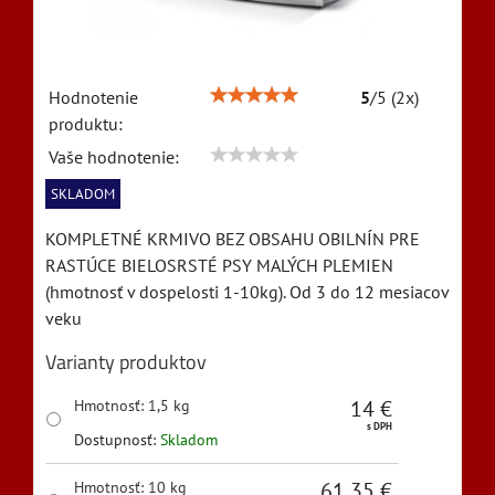
Hodnotenie
5
/
5
(
2
x)
produktu:
Vaše hodnotenie:
SKLADOM
KOMPLETNÉ KRMIVO BEZ OBSAHU OBILNÍN PRE
RASTÚCE BIELOSRSTÉ PSY MALÝCH PLEMIEN
(hmotnosť v dospelosti 1-10kg). Od 3 do 12 mesiacov
veku
Varianty produktov
14 €
Hmotnosť
:
1,5 kg
s DPH
Dostupnosť:
Skladom
61,35 €
Hmotnosť
:
10 kg