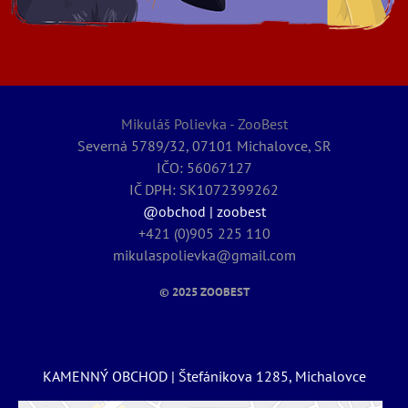
Mikuláš Polievka - ZooBest
Severná 5789/32, 07101 Michalovce, SR
IČO: 56067127
IČ DPH: SK1072399262
@obchod | zoobest
+421 (0)905 225 110
mikulaspolievka@gmail.com
© 2025
ZOOBEST
KAMENNÝ OBCHOD | Štefánikova 1285, Michalovce