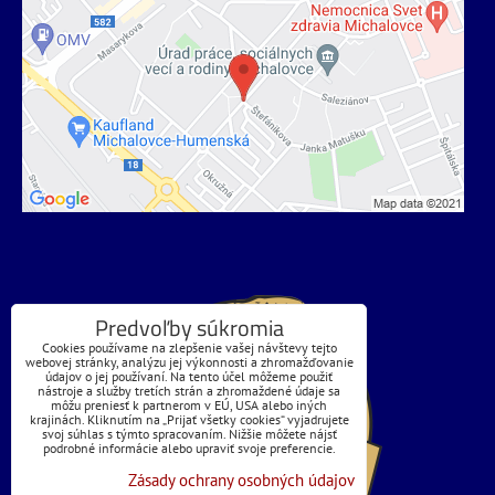
Predvoľby súkromia
Cookies používame na zlepšenie vašej návštevy tejto
webovej stránky, analýzu jej výkonnosti a zhromažďovanie
údajov o jej používaní. Na tento účel môžeme použiť
nástroje a služby tretích strán a zhromaždené údaje sa
môžu preniesť k partnerom v EÚ, USA alebo iných
krajinách. Kliknutím na „Prijať všetky cookies“ vyjadrujete
svoj súhlas s týmto spracovaním. Nižšie môžete nájsť
podrobné informácie alebo upraviť svoje preferencie.
Zásady ochrany osobných údajov