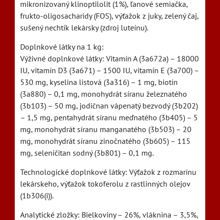
mikronizovaný klinoptilolit (1%), ľanové semiačka,
frukto-oligosacharidy (FOS), výťažok z juky, zelený čaj,
sušený nechtík lekársky (zdroj luteínu).
Doplnkové látky na 1 kg:
Výživné doplnkové látky: Vitamín A (3a672a) – 18000
IU, vitamín D3 (3a671) – 1500 IU, vitamín E (3a700) –
530 mg, kyselina listová (3a316) – 1 mg, biotín
(3a880) – 0,1 mg, monohydrát síranu železnatého
(3b103) – 50 mg, jodičnan vápenatý bezvodý (3b202)
– 1,5 mg, pentahydrát síranu meďnatého (3b405) – 5
mg, monohydrát síranu manganatého (3b503) – 20
mg, monohydrát síranu zinočnatého (3b605) – 115
mg, seleničitan sodný (3b801) – 0,1 mg.
Technologické doplnkové látky: Výťažok z rozmarínu
lekárskeho, výťažok tokoferolu z rastlinných olejov
(1b306(i)).
Analytické zložky: Bielkoviny – 26%, vláknina – 3,5%,