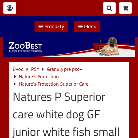
Produkty
Menu
Úvod
PSY
Granuly pre psov
Nature´s Protection
Nature´s Protection Superior Care
Natures P Superior
care white dog GF
junior white fish small