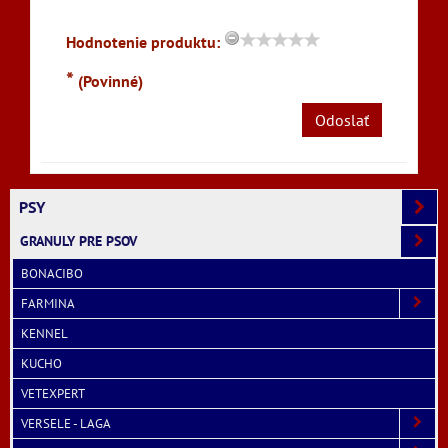
Hodnotenie produktu:
*
(Povinné)
Odoslať
PSY
GRANULY PRE PSOV
BONACIBO
FARMINA
KENNEL
KUCHO
VETEXPERT
VERSELE - LAGA