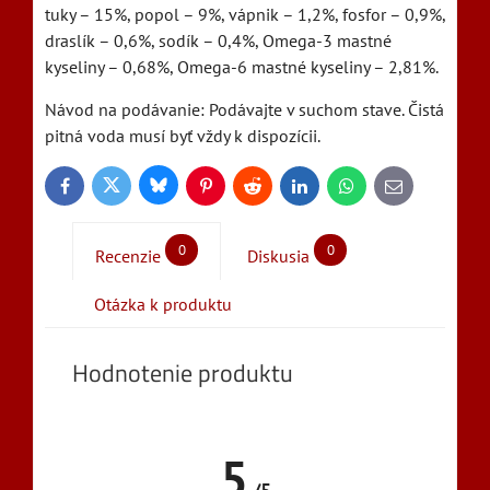
tuky – 15%, popol – 9%, vápnik – 1,2%, fosfor – 0,9%,
draslík – 0,6%, sodík – 0,4%, Omega-3 mastné
kyseliny – 0,68%, Omega-6 mastné kyseliny – 2,81%.
Návod na podávanie: Podávajte v suchom stave. Čistá
pitná voda musí byť vždy k dispozícii.
Bluesky
Twitter
Facebook
Pinterest
Reddit
LinkedIn
WhatsApp
E-
mail
0
0
Recenzie
Diskusia
Otázka k produktu
Hodnotenie produktu
5