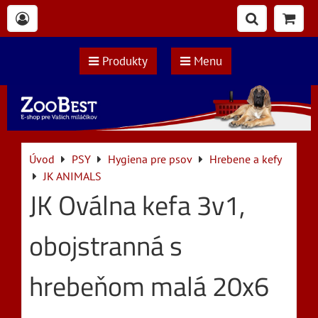
Produkty
Menu
Úvod
PSY
Hygiena pre psov
Hrebene a kefy
JK ANIMALS
JK Oválna kefa 3v1,
obojstranná s
hrebeňom malá 20x6