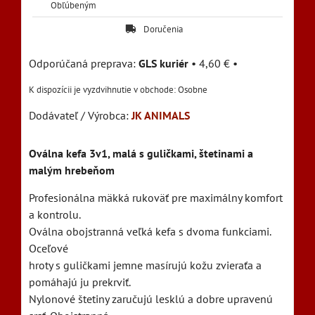
Obľúbeným
Doručenia
GLS kuriér
•
4,60 €
•
Osobne
Dodávateľ / Výrobca:
JK ANIMALS
Oválna kefa 3v1, malá s guličkami, štetinami a
malým hrebeňom
Profesionálna mäkká rukoväť pre maximálny komfort
a kontrolu.
Oválna obojstranná veľká kefa s dvoma funkciami.
Oceľové
hroty s guličkami jemne masírujú kožu zvieraťa a
pomáhajú ju prekrviť.
Nylonové štetiny zaručujú lesklú a dobre upravenú