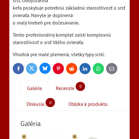
srsť. Obojstranná
kefa poskytuje potrebnú základnú starostlivosť o srsť
zvieraťa. Navyše je doplnená
o malý hrebeň pre dočesávanie.
Tento profesionálny komplet zaistí komplexnú
starostlivosť o srsť Vášho zvieraťa.
Vhodná pre malé plemená, všetky typy srstí.
Bluesky
Twitter
Facebook
Pinterest
Reddit
LinkedIn
WhatsApp
E-
mail
0
Galéria
Recenzie
0
Diskusia
Otázka k produktu
Galéria