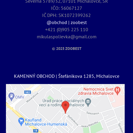
Severná 5789/32, 07101 Michalovce, SR
IČO: 56067127
IČ DPH: SK1072399262
@obchod | zoobest
+421 (0)905 225 110
mikulaspolievka@gmail.com
© 2025
ZOOBEST
KAMENNÝ OBCHOD | Štefánikova 1285, Michalovce