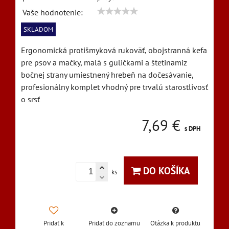
Vaše hodnotenie:
SKLADOM
Ergonomická protišmyková rukoväť, obojstranná kefa
pre psov a mačky, malá s guličkami a štetinamiz
bočnej strany umiestnený hrebeň na dočesávanie,
profesionálny komplet vhodný pre trvalú starostlivosť
o srsť
7,69 €
s DPH
DO KOŠÍKA
ks
Pridať k
Pridať do zoznamu
Otázka k produktu