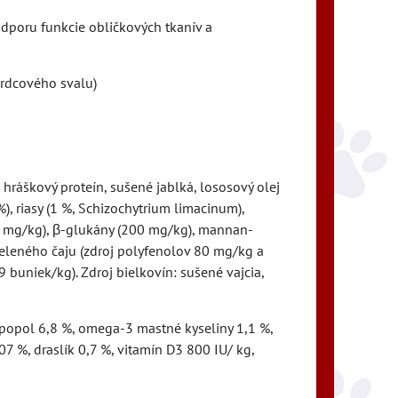
oru funkcie obličkových tkanív a
srdcového svalu)
, hráškový proteín, sušené jablká, lososový olej
), riasy (1 %, Schizochytrium limacinum),
220 mg/kg), β-glukány (200 mg/kg), mannan-
zeleného čaju (zdroj polyfenolov 80 mg/kg a
buniek/kg). Zdroj bielkovín: sušené vajcia,
ý popol 6,8 %, omega-3 mastné kyseliny 1,1 %,
07 %, draslík 0,7 %, vitamín D3 800 IU/ kg,