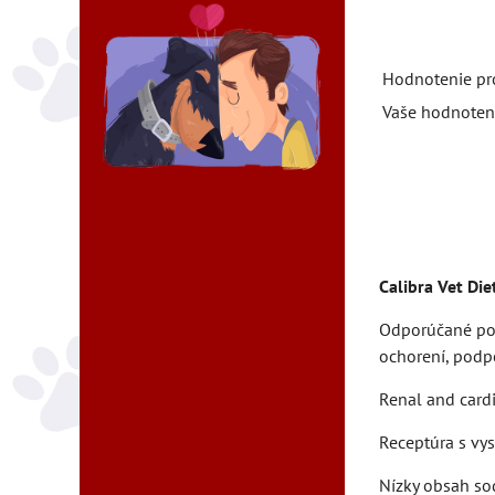
Hodnotenie pr
Vaše hodnoten
Calibra Vet Die
Odporúčané použ
ochorení, podpo
Renal and card
Receptúra s vy
Nízky obsah sod