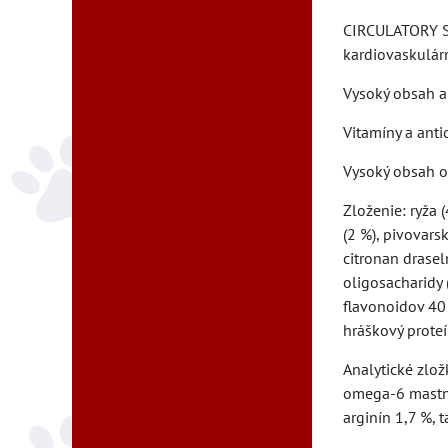
CIRCULATORY S
kardiovaskulár
Vysoký obsah ar
Vitamíny a anti
Vysoký obsah o
Zloženie: ryža 
(2 %), pivovars
citronan drasel
oligosacharidy 
flavonoidov 40 
hráškový proteí
Analytické zlož
omega-6 mastné 
arginín 1,7 %, 