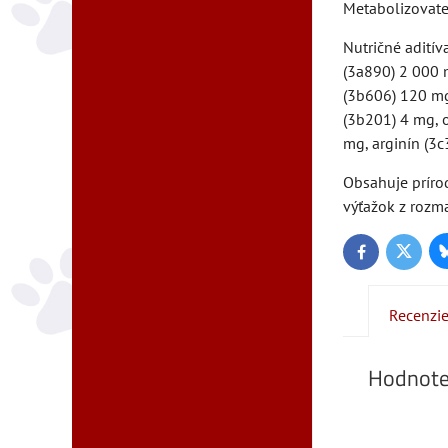
Metabolizovate
Nutričné aditív
(3a890) 2 000 
(3b606) 120 mg
(3b201) 4 mg, o
mg, arginín (3c
Obsahuje prírod
výťažok z rozma
Twitter
Facebook
Recenzi
Hodnote