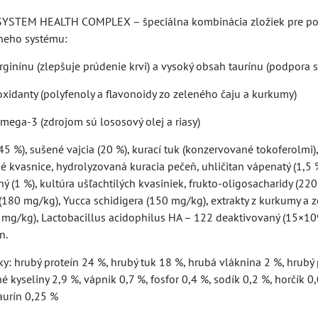
YSTEM HEALTH COMPLEX – špeciálna kombinácia zložiek pre podp
neho systému:
ginínu (zlepšuje prúdenie krvi) a vysoký obsah taurínu (podpora 
oxidanty (polyfenoly a flavonoidy zo zeleného čaju a kurkumy)
mega-3 (zdrojom sú lososový olej a riasy)
(45 %), sušené vajcia (20 %), kurací tuk (konzervované tokoferolmi)
ké kvasnice, hydrolyzovaná kuracia pečeň, uhličitan vápenatý (1,5 %
ný (1 %), kultúra ušľachtilých kvasiniek, frukto-oligosacharidy (
(180 mg/kg), Yucca schidigera (150 mg/kg), extrakty z kurkumy a 
mg/kg), Lactobacillus acidophilus HA – 122 deaktivovaný (15×109 
n.
ky: hrubý proteín 24 %, hrubý tuk 18 %, hrubá vláknina 2 %, hrub
kyseliny 2,9 %, vápnik 0,7 %, fosfor 0,4 %, sodík 0,2 %, horčík 0,
taurín 0,25 %