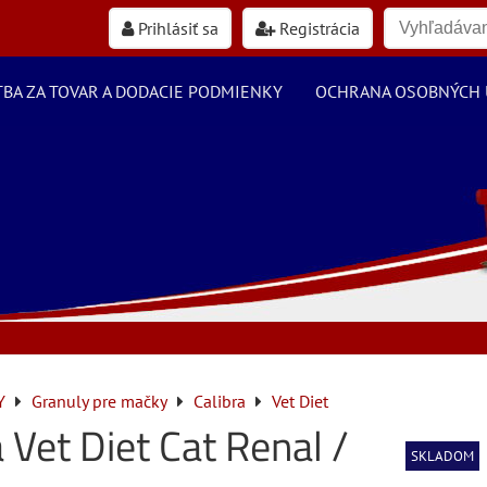
Prihlásiť sa
Registrácia
TBA ZA TOVAR A DODACIE PODMIENKY
OCHRANA OSOBNÝCH 
Y
Granuly pre mačky
Calibra
Vet Diet
a Vet Diet Cat Renal /
SKLADOM