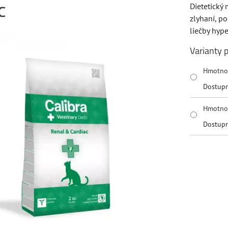
c
Dietetický
zlyhaní, p
liečby hype
Varianty 
Hmotno
Dostup
Hmotno
Dostup