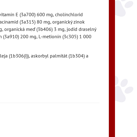
 vitamín E (3a700) 600 mg, cholínchlorid
iacínamid (3a315) 80 mg, organický zinok
g, organická meď (3b406) 3 mg, jodid draselný
ín (3a910) 200 mg, L-metionín (3c305) 1 000
eja (1b306(i)), askorbyl palmitát (1b304) a