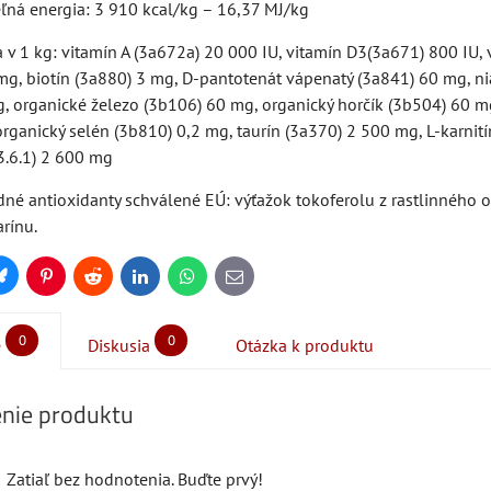
ľná energia: 3 910 kcal/kg – 16,37 MJ/kg
a v 1 kg: vitamín A (3a672a) 20 000 IU, vitamín D3(3a671) 800 IU,
mg, biotín (3a880) 3 mg, D-pantotenát vápenatý (3a841) 60 mg, n
, organické železo (3b106) 60 mg, organický horčík (3b504) 60 m
rganický selén (3b810) 0,2 mg, taurín (3a370) 2 500 mg, L-karnit
3.6.1) 2 600 mg
né antioxidanty schválené EÚ: výťažok tokoferolu z rastlinného ol
rínu.
Bluesky
Pinterest
Reddit
LinkedIn
WhatsApp
E-
mail
0
0
e
Diskusia
Otázka k produktu
nie produktu
Zatiaľ bez hodnotenia. Buďte prvý!