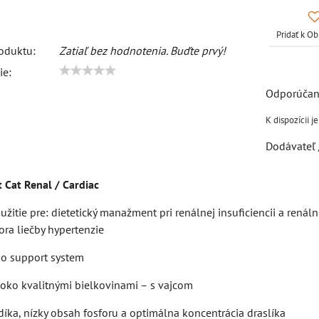
Pridať k 
oduktu:
Zatiaľ bez hodnotenia. Buďte prvý!
ie:
Dodávateľ 
t Cat Renal / Cardiac
itie pre: dietetický manažment pri renálnej insuficiencii a renál
ra liečby hypertenzie
io support system
soko kvalitnými bielkovinami – s vajcom
íka, nízky obsah fosforu a optimálna koncentrácia draslíka