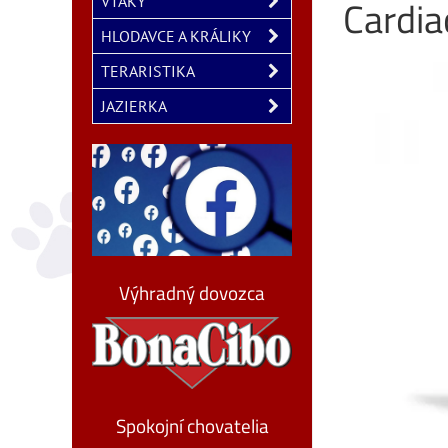
Cardia
VTÁKY
HLODAVCE A KRÁLIKY
TERARISTIKA
JAZIERKA
Výhradný dovozca
Spokojní chovatelia