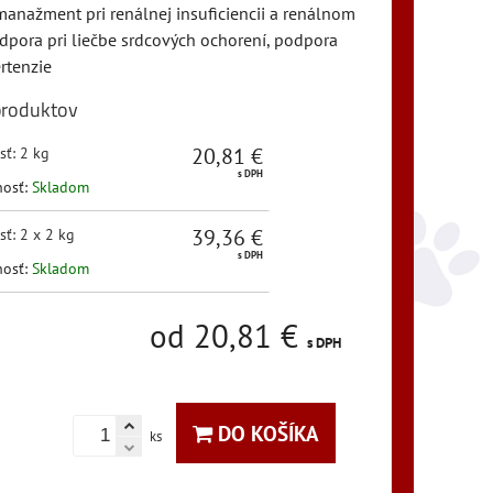
 manažment pri renálnej insuficiencii a renálnom
odpora pri liečbe srdcových ochorení, podpora
rtenzie
produktov
20,81 €
sť
:
2 kg
s DPH
nosť:
Skladom
39,36 €
sť
:
2 x 2 kg
s DPH
nosť:
Skladom
od 20,81 €
s DPH
DO KOŠÍKA
ks