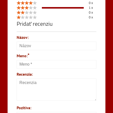
0 x
1 x
0 x
0 x
Pridať recenziu
Názov:
*
Meno:
Recenzia:
Pozitíva: