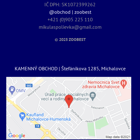
IČ DPH: SK1072399262
@obchod | zoobest
+421 (0)905 225 110
mikulaspolievka@gmail.com
© 2025
ZOOBEST
KAMENNÝ OBCHOD | Štefánikova 1285, Michalovce