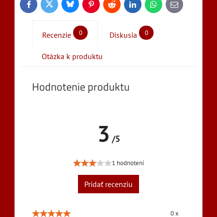
Bluesky
Twitter
Facebook
Pinterest
Reddit
LinkedIn
WhatsApp
E-
mail
0
0
Recenzie
Diskusia
Otázka k produktu
Hodnotenie produktu
3
/5
1 hodnotení
Pridať recenziu
0 x