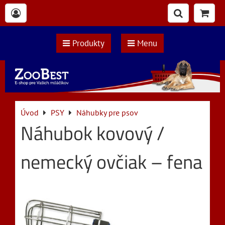
Produkty
Menu
Úvod
PSY
Náhubky pre psov
Náhubok kovový /
nemecký ovčiak – fena