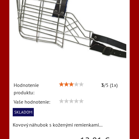
Hodnotenie
3
/
5
(
1
x)
produktu:
Vaše hodnotenie:
SKLADOM
Kovový náhubok s koženými remienkami...