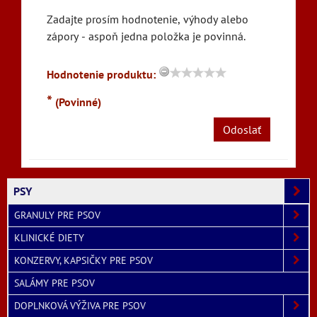
Zadajte prosím hodnotenie, výhody alebo
zápory - aspoň jedna položka je povinná.
Hodnotenie produktu:
*
(Povinné)
Odoslať
PSY
GRANULY PRE PSOV
KLINICKÉ DIETY
KONZERVY, KAPSIČKY PRE PSOV
SALÁMY PRE PSOV
DOPLNKOVÁ VÝŽIVA PRE PSOV