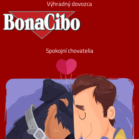
Výhradný dovozca
Spokojní chovatelia