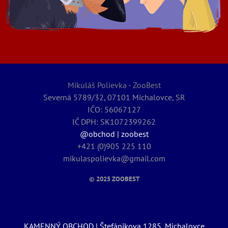
Mikuláš Polievka - ZooBest
Severná 5789/32, 07101 Michalovce, SR
IČO: 56067127
IČ DPH: SK1072399262
@obchod | zoobest
+421 (0)905 225 110
mikulaspolievka@gmail.com
© 2025
ZOOBEST
KAMENNÝ OBCHOD | Štefánikova 1285, Michalovce