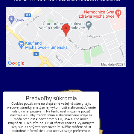
Predvoľby súkromia
Cookies používame na zlepšenie vašej návštevy tejto
webovej stránky, analýzu jej výkonnosti a zhromažďovanie
údajov o jej používaní. Na tento účel môžeme použiť
nástroje a služby tretích strán a zhromaždené údaje sa
môžu preniesť k partnerom v EÚ, USA alebo iných
krajinách. Kliknutím na „Prijať všetky cookies“ vyjadrujete
svoj súhlas s týmto spracovaním. Nižšie môžete nájsť
podrobné informácie alebo upraviť svoje preferencie.