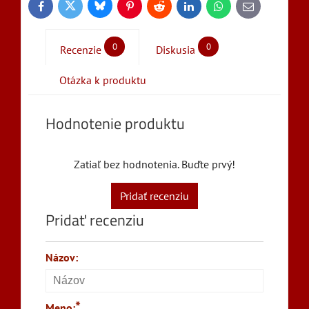
Bluesky
Twitter
Facebook
Pinterest
Reddit
LinkedIn
WhatsApp
E-
mail
0
0
Recenzie
Diskusia
Otázka k produktu
Hodnotenie produktu
Zatiaľ bez hodnotenia. Buďte prvý!
Pridať recenziu
Pridať recenziu
Názov:
*
Meno: