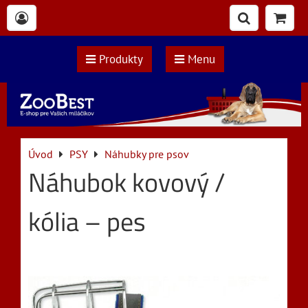
Produkty
Menu
Úvod
PSY
Náhubky pre psov
Náhubok kovový /
kólia – pes