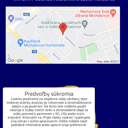
Predvoľby súkromia
Cookies používame na zlepšenie vašej návštevy tejto
webovej stránky, analýzu jej výkonnosti a zhromažďovanie
údajov o jej používaní. Na tento účel môžeme použiť
nástroje a služby tretích strán a zhromaždené údaje sa
môžu preniesť k partnerom v EÚ, USA alebo iných
krajinách. Kliknutím na „Prijať všetky cookies“ vyjadrujete
svoj súhlas s týmto spracovaním. Nižšie môžete nájsť
podrobné informácie alebo upraviť svoje preferencie.