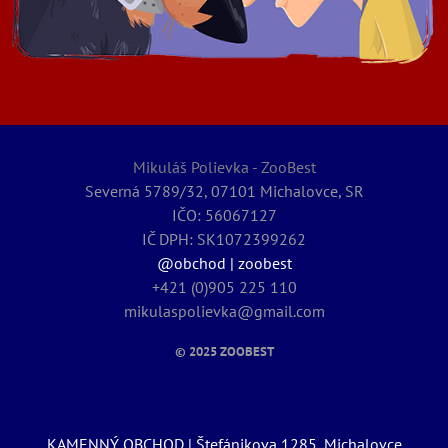
Mikuláš Polievka - ZooBest
Severná 5789/32, 07101 Michalovce, SR
IČO: 56067127
IČ DPH: SK1072399262
@obchod | zoobest
+421 (0)905 225 110
mikulaspolievka@gmail.com
© 2025
ZOOBEST
KAMENNÝ OBCHOD | Štefánikova 1285, Michalovce