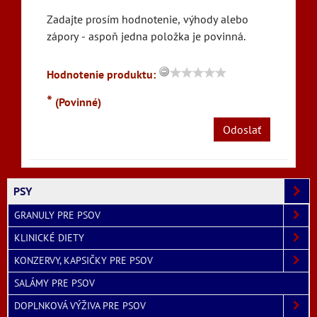
Zadajte prosím hodnotenie, výhody alebo
zápory - aspoň jedna položka je povinná.
Hodnotenie produktu:
*
(Povinné)
Odoslať
PSY
GRANULY PRE PSOV
KLINICKÉ DIETY
KONZERVY, KAPSIČKY PRE PSOV
SALÁMY PRE PSOV
DOPLNKOVÁ VÝŽIVA PRE PSOV