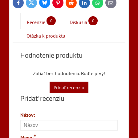
Bluesky
Twitter
Facebook
Pinterest
Reddit
LinkedIn
WhatsApp
E-
mail
0
0
Recenzie
Diskusia
Otázka k produktu
Hodnotenie produktu
Zatiaľ bez hodnotenia. Buďte prvý!
Pridať recenziu
Pridať recenziu
Názov:
*
Meno: