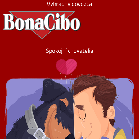
Výhradný dovozca
Spokojní chovatelia