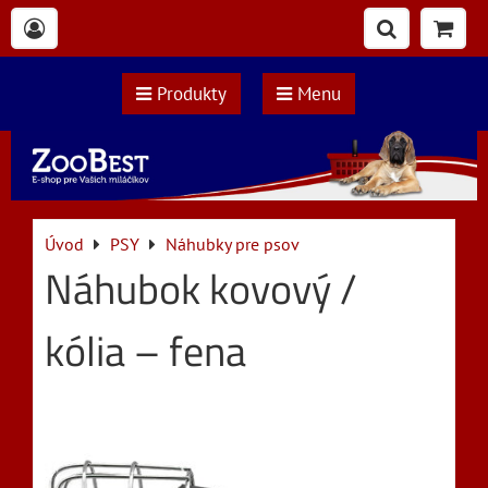
Produkty
Menu
Úvod
PSY
Náhubky pre psov
Náhubok kovový /
kólia – fena