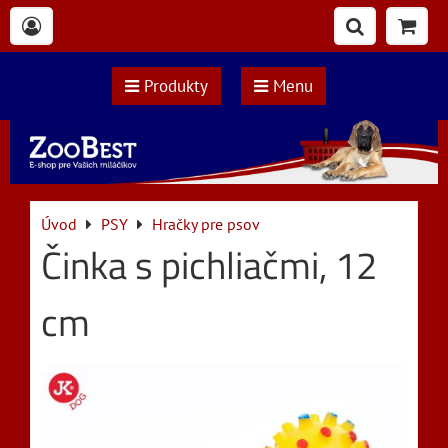
Produkty
Menu
Úvod
PSY
Hračky pre psov
Činka s pichliačmi, 12
cm