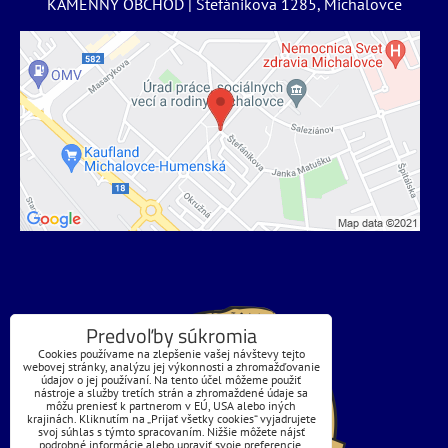
KAMENNÝ OBCHOD | Štefánikova 1285, Michalovce
Predvoľby súkromia
Cookies používame na zlepšenie vašej návštevy tejto
webovej stránky, analýzu jej výkonnosti a zhromažďovanie
údajov o jej používaní. Na tento účel môžeme použiť
nástroje a služby tretích strán a zhromaždené údaje sa
môžu preniesť k partnerom v EÚ, USA alebo iných
krajinách. Kliknutím na „Prijať všetky cookies“ vyjadrujete
svoj súhlas s týmto spracovaním. Nižšie môžete nájsť
podrobné informácie alebo upraviť svoje preferencie.