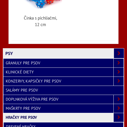
Činka s pichliačmi,
12 cm
PSY
GRANULY PRE PSOV
KLINICKÉ DIETY
KONZERVY, KAPSIČKY PRE PSOV
SALÁMY PRE PSOV
DOPLNKOVÁ VÝŽIVA PRE PSOV
MAŠKRTY PRE PSOV
HRAČKY PRE PSOV
DREVENÉ HRAČKY