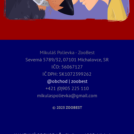
Mikuláš Polievka - ZooBest
Severná 5789/32, 07101 Michalovce, SR
IČO: 56067127
IČ DPH: SK1072399262
@obchod | zoobest
+421 (0)905 225 110
mikulaspolievka@gmail.com
© 2025
ZOOBEST