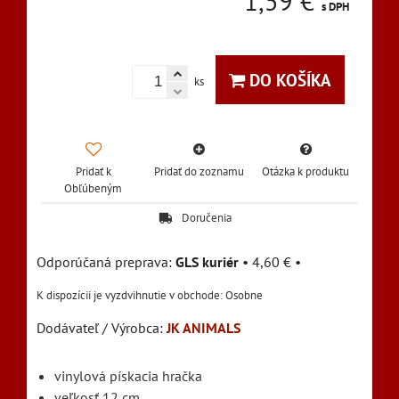
1,59 €
s DPH
DO KOŠÍKA
ks
Pridať k
Pridať do zoznamu
Otázka k produktu
Obľúbeným
Doručenia
GLS kuriér
•
4,60 €
•
Osobne
Dodávateľ / Výrobca:
JK ANIMALS
vinylová pískacia hračka
veľkosť 12 cm