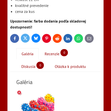
kvalitné prevedenie
cena za kus
Upozornenie: farba dodania podľa skladovej
dostupnosti!
Bluesky
Twitter
Facebook
Pinterest
Reddit
LinkedIn
WhatsApp
E-
mail
0
Galéria
Recenzie
0
Diskusia
Otázka k produktu
Galéria