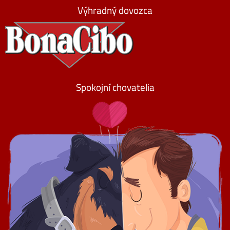
Výhradný dovozca
Spokojní chovatelia