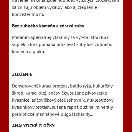
trávenie maximalizuje hodnotu využitých zložiek, čím
sa znižujú objem výkalov, ako aj zlepšenie
konzistentnosti.
Bez zubného kameňa a zdravé zuby
Pridaním špeciálnej vlákniny sa vytvorí štruktúra
šupiek, ktorá pomáha udržiavať zuby bez zubného
kameňa a plaku.
ZLOŽENIE
Dehydrovaný kurací proteín , baldo ryža, kukuričný
škrob, kurací olej, ančovičky, sušené pivovarské
kvasnice, ančovičkový olej, rohovník, nukleotidový
kvasinkový proteín, sušená repná dužina, minerály,
prebiotické mannánové oligosacharidy...
ANALYTICKÉ ZLOŽKY