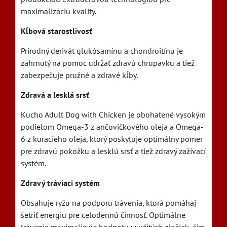
maximalizáciu kvality.
Kĺbová starostlivosť
Prírodný derivát glukósamínu a chondroitínu je
zahrnutý na pomoc udržať zdravú chrupavku a tiež
zabezpečuje pružné a zdravé kĺby.
Zdravá a lesklá srsť
Kucho Adult Dog with Chicken je obohatené vysokým
podielom Omega-3 z ančovičkového oleja a Omega-
6 z kuracieho oleja, ktorý poskytuje optimálny pomer
pre zdravú pokožku a lesklú srsť a tiež zdravý zažívací
systém.
Zdravý tráviaci systém
Obsahuje ryžu na podporu trávenia, ktorá pomáhaj
šetriť energiu pre celodennú činnosť. Optimálne