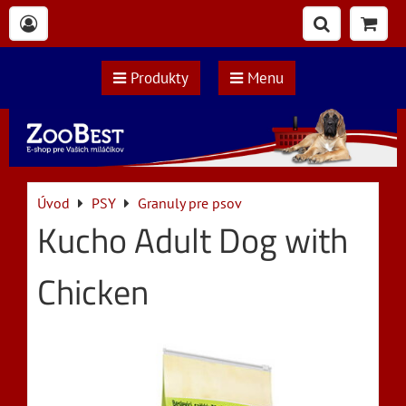
Produkty
Menu
Úvod
PSY
Granuly pre psov
Kucho Adult Dog with
Chicken