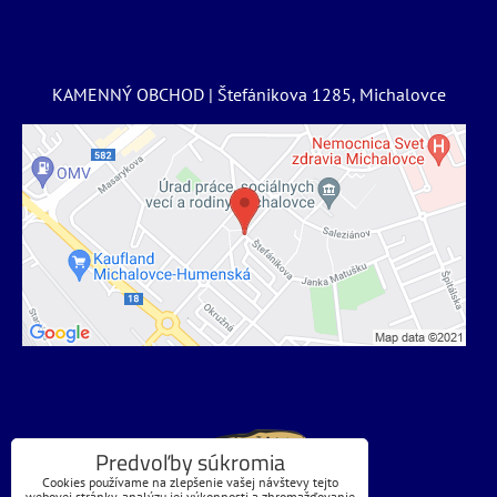
KAMENNÝ OBCHOD | Štefánikova 1285, Michalovce
Predvoľby súkromia
Cookies používame na zlepšenie vašej návštevy tejto
webovej stránky, analýzu jej výkonnosti a zhromažďovanie