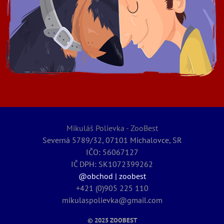
Mikuláš Polievka - ZooBest
Severná 5789/32, 07101 Michalovce, SR
IČO: 56067127
IČ DPH: SK1072399262
@obchod | zoobest
+421 (0)905 225 110
mikulaspolievka@gmail.com
© 2025
ZOOBEST