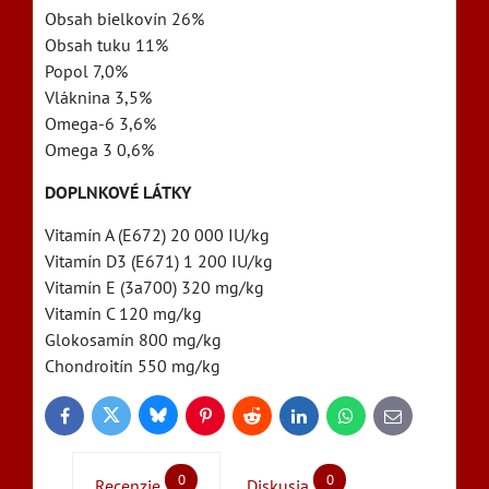
Obsah bielkovín 26%
Obsah tuku 11%
Popol 7,0%
Vláknina 3,5%
Omega-6 3,6%
Omega 3 0,6%
DOPLNKOVÉ LÁTKY
Vitamín A (E672) 20 000 IU/kg
Vitamín D3 (E671) 1 200 IU/kg
Vitamín E (3a700) 320 mg/kg
Vitamín C 120 mg/kg
Glokosamín 800 mg/kg
Chondroitín 550 mg/kg
Bluesky
Twitter
Facebook
Pinterest
Reddit
LinkedIn
WhatsApp
E-
mail
0
0
Recenzie
Diskusia