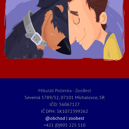
Mikuláš Polievka - ZooBest
Severná 5789/32, 07101 Michalovce, SR
IČO: 56067127
IČ DPH: SK1072399262
@obchod | zoobest
+421 (0)905 225 110