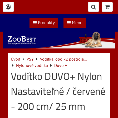
Produkty
Menu
Úvod
PSY
Vodítka, obojky, postroje...
Nylonové vodítka
Duvo +
Vodítko DUVO+ Nylon
Nastaviteľné / červené
- 200 cm/ 25 mm