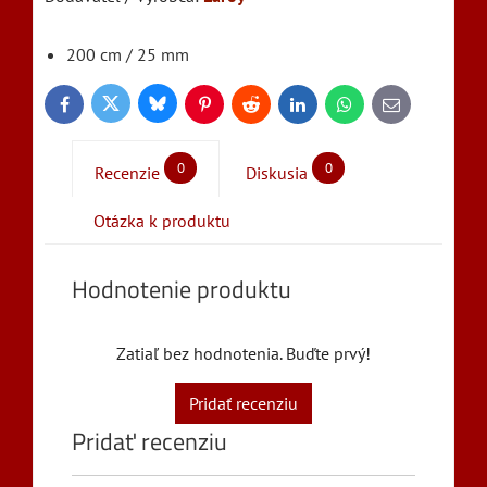
200 cm / 25 mm
Bluesky
Twitter
Facebook
Pinterest
Reddit
LinkedIn
WhatsApp
E-
mail
0
0
Recenzie
Diskusia
Otázka k produktu
Hodnotenie produktu
Zatiaľ bez hodnotenia. Buďte prvý!
Pridať recenziu
Pridať recenziu