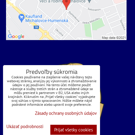
Predvoľby súkromia
Cookies používame na zlepšenie vašej návštevy tejto
webovej stránky, analýzu jej výkonnosti a zhromažďovanie
údajov o jej používaní. Na tento účel môžeme použiť
nástroje a služby tretích strán a zhromaždené údaje sa
môžu preniesť k partnerom v EÚ, USA alebo iných
krajinách. Kliknutím na „Prijať všetky cookies“ vyjadrujete
svoj súhlas s týmto spracovaním. Nižšie môžete nájsť
podrobné informácie alebo upraviť svoje preferencie.
Zásady ochrany osobných údajov
Ukázať podrobnosti
Prijať všetky cookies