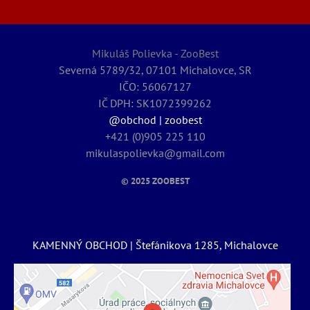
Mikuláš Polievka - ZooBest
Severná 5789/32, 07101 Michalovce, SR
IČO: 56067127
IČ DPH: SK1072399262
@obchod | zoobest
+421 (0)905 225 110
mikulaspolievka@gmail.com
© 2025
ZOOBEST
KAMENNÝ OBCHOD | Štefánikova 1285, Michalovce