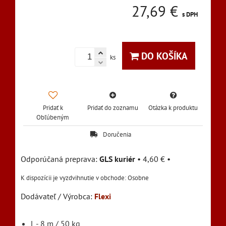
27,69 €
s DPH
DO KOŠÍKA
ks
Pridať k
Pridať do zoznamu
Otázka k produktu
Obľúbeným
Doručenia
GLS kuriér
•
4,60 €
•
Osobne
Dodávateľ / Výrobca:
Flexi
L - 8 m / 50 kg