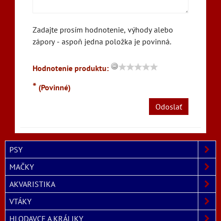
Zadajte prosím hodnotenie, výhody alebo
zápory - aspoň jedna položka je povinná.
Hodnotenie produktu:
*
(Povinné)
Odoslať
PSY
MAČKY
AKVARISTIKA
VTÁKY
HLODAVCE A KRÁLIKY