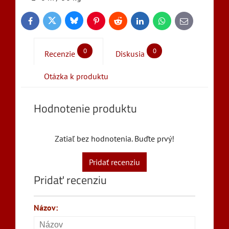
Bluesky
Twitter
Facebook
Pinterest
Reddit
LinkedIn
WhatsApp
E-
mail
0
0
Recenzie
Diskusia
Otázka k produktu
Hodnotenie produktu
Zatiaľ bez hodnotenia. Buďte prvý!
Pridať recenziu
Pridať recenziu
Názov: