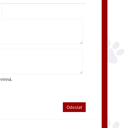
vinná.
Odoslať