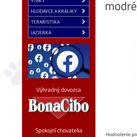
modré
VTÁKY
HLODAVCE A KRÁLIKY
TERARISTIKA
JAZIERKA
Výhradný dovozca
Spokojní chovatelia
Hodnotenie pr