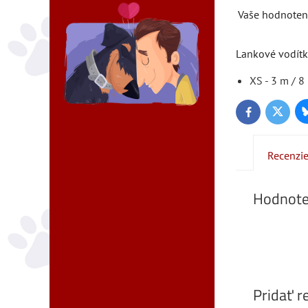
Vaše hodnoten
Lankové vodítk
XS - 3 m / 8
Twitter
Facebook
Recenzi
Hodnote
Pridať r