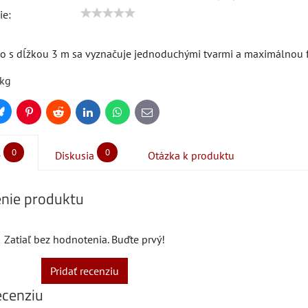
ie:
o s dĺžkou 3 m sa vyznačuje jednoduchými tvarmi a maximálnou 
 kg
Bluesky
Pinterest
Reddit
LinkedIn
WhatsApp
E-
mail
0
0
e
Diskusia
Otázka k produktu
nie produktu
Zatiaľ bez hodnotenia. Buďte prvý!
Pridať recenziu
ecenziu