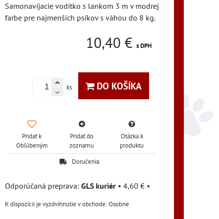
Samonavíjacie vodítko s lankom 3 m v modrej
farbe pre najmenších psíkov s váhou do 8 kg.
10,40 €
s DPH
DO KOŠÍKA
ks
Pridať k
Pridať do
Otázka k
Obľúbeným
zoznamu
produktu
Doručenia
GLS kuriér
•
4,60 €
•
Osobne