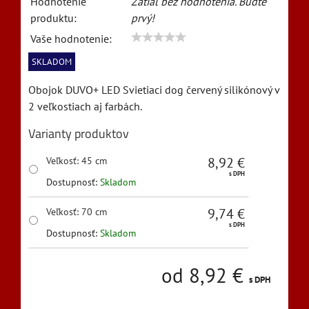
Hodnotenie
Zatiaľ bez hodnotenia. Buďte
produktu:
prvý!
Vaše hodnotenie:
SKLADOM
Obojok DUVO+ LED Svietiaci dog červený silikónový v
2 veľkostiach aj farbách.
Varianty produktov
8,92 €
Veľkosť
:
45 cm
s DPH
Dostupnosť:
Skladom
9,74 €
Veľkosť
:
70 cm
s DPH
Dostupnosť:
Skladom
od 8,92 €
s DPH