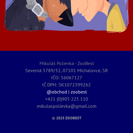
Mikuláš Polievka - ZooBest
Severná 5789/32, 07101 Michalovce, SR
IČO: 56067127
IČ DPH: SK1072399262
@obchod | zoobest
+421 (0)905 225 110
mikulaspolievka@gmail.com
© 2025
ZOOBEST