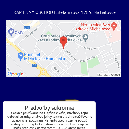
KAMENNÝ OBCHOD | Štefánikova 1285, Michalovce
Predvoľby súkromia
Cookies používame na zlepšenie vašej návštevy tejto
webovej stránky, analýzu jej výkonnosti a zhromažďovanie
údajov o jej používaní. Na tento účel môžeme použiť
nástroje a služby tretích strán a zhromaždené údaje sa
môžu preniesť k partnerom v EÚ, USA alebo iných