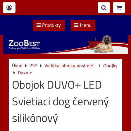
Produkty
Menu
Úvod
PSY
Vodítka, obojky, postroje...
Obojky
Duvo +
Obojok DUVO+ LED
Svietiaci dog červený
silikónový