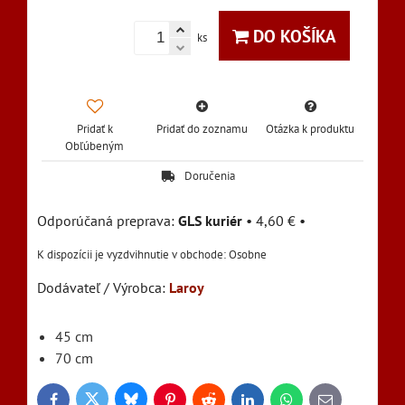
DO KOŠÍKA
ks
Pridať k
Pridať do zoznamu
Otázka k produktu
Obľúbeným
Doručenia
GLS kuriér
•
4,60 €
•
Osobne
Dodávateľ / Výrobca:
Laroy
45 cm
70 cm
Bluesky
Twitter
Facebook
Pinterest
Reddit
LinkedIn
WhatsApp
E-