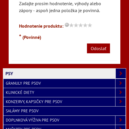
Zadajte prosím hodnotenie, výhody alebo
zápory - aspoň jedna položka je povinná.
Hodnotenie produktu:
*
(Povinné)
Odoslať
PSY
GRANULY PRE PSOV
KLINICKÉ DIETY
KONZERVY, KAPSIČKY PRE PSOV
SALÁMY PRE PSOV
DOPLNKOVÁ VÝŽIVA PRE PSOV