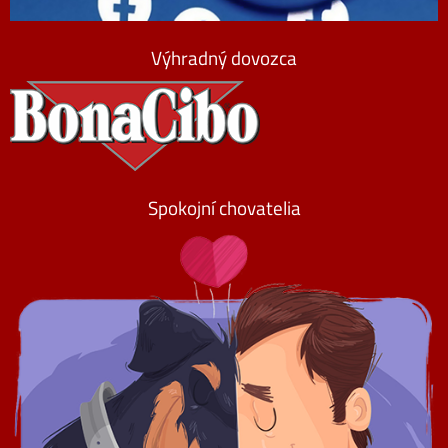
Výhradný dovozca
Spokojní chovatelia