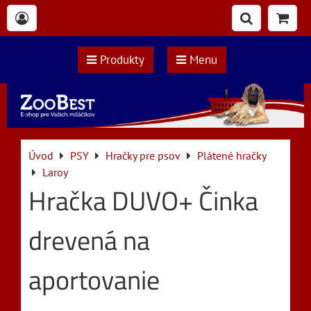
Produkty
Menu
Úvod
PSY
Hračky pre psov
Plátené hračky
Laroy
Hračka DUVO+ Činka
drevená na
aportovanie