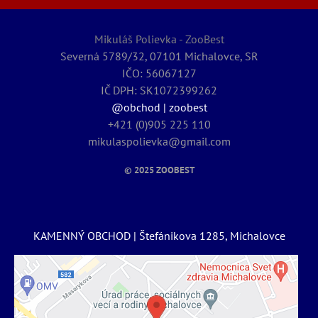
Mikuláš Polievka - ZooBest
Severná 5789/32, 07101 Michalovce, SR
IČO: 56067127
IČ DPH: SK1072399262
@obchod | zoobest
+421 (0)905 225 110
mikulaspolievka@gmail.com
© 2025
ZOOBEST
KAMENNÝ OBCHOD | Štefánikova 1285, Michalovce