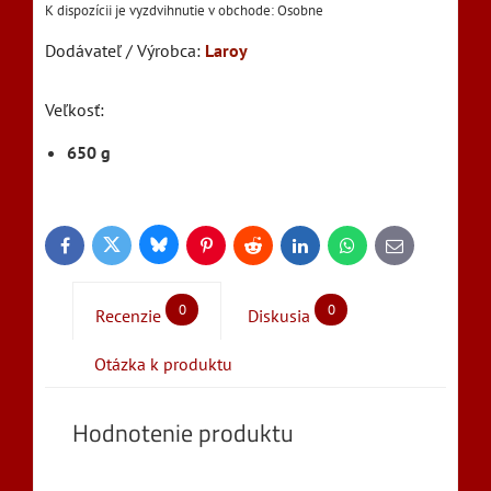
Osobne
Dodávateľ / Výrobca:
Laroy
Veľkosť:
650 g
Bluesky
Twitter
Facebook
Pinterest
Reddit
LinkedIn
WhatsApp
E-
mail
0
0
Recenzie
Diskusia
Otázka k produktu
Hodnotenie produktu