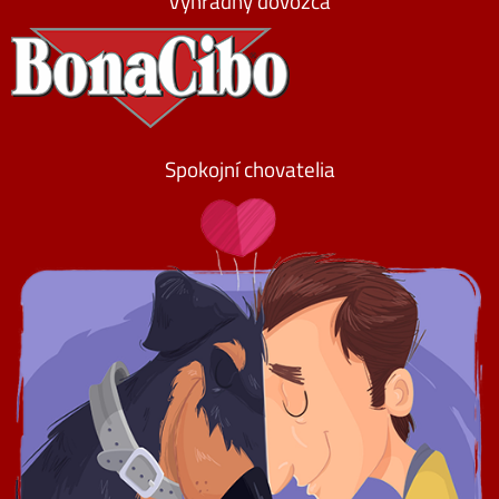
Výhradný dovozca
Spokojní chovatelia