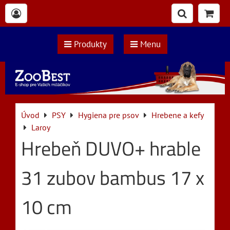
Produkty
Menu
Úvod
PSY
Hygiena pre psov
Hrebene a kefy
Laroy
Hrebeň DUVO+ hrable
31 zubov bambus 17 x
10 cm