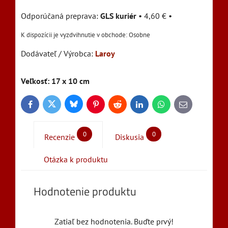
GLS kuriér
•
4,60 €
•
Osobne
Dodávateľ / Výrobca:
Laroy
Veľkosť: 17 x 10 cm
Bluesky
Twitter
Facebook
Pinterest
Reddit
LinkedIn
WhatsApp
E-
mail
0
0
Recenzie
Diskusia
Otázka k produktu
Hodnotenie produktu
Zatiaľ bez hodnotenia. Buďte prvý!