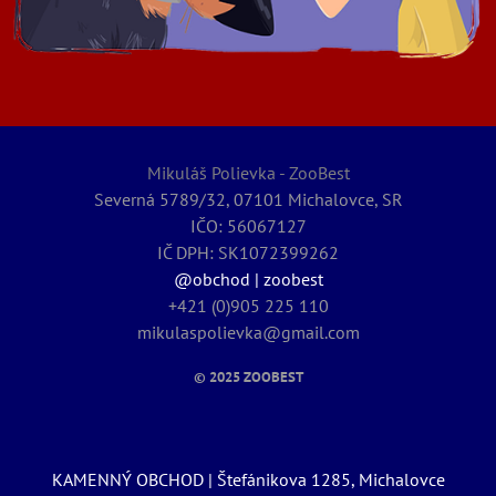
Mikuláš Polievka - ZooBest
Severná 5789/32, 07101 Michalovce, SR
IČO: 56067127
IČ DPH: SK1072399262
@obchod | zoobest
+421 (0)905 225 110
mikulaspolievka@gmail.com
© 2025
ZOOBEST
KAMENNÝ OBCHOD | Štefánikova 1285, Michalovce