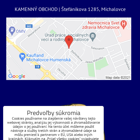
KAMENNÝ OBCHOD | Štefánikova 1285, Michalovce
Predvoľby súkromia
Cookies používame na zlepšenie vašej návštevy tejto
webovej stránky, analýzu jej výkonnosti a zhromažďovanie
údajov o jej používaní. Na tento účel môžeme použiť
nástroje a služby tretích strán a zhromaždené údaje sa
môžu preniesť k partnerom v EÚ, USA alebo iných
krajinách. Kliknutím na „Prijať všetky cookies“ vyjadrujete