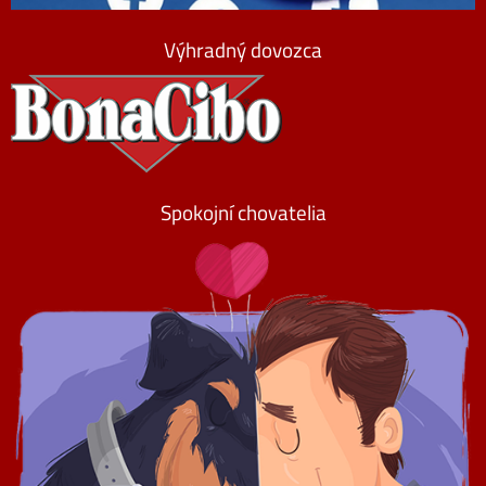
Výhradný dovozca
Spokojní chovatelia