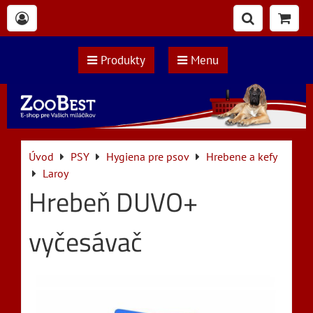
Produkty
Menu
Úvod
PSY
Hygiena pre psov
Hrebene a kefy
Laroy
Hrebeň DUVO+
vyčesávač