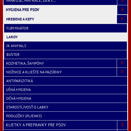
VANKÚŠE, MATRACE, DEKY...
HYGIENA PRE PSOV
HREBENE A KEFY
FURMINÁTOR
LAROY
JK ANIMALS
BUSTER
KOZMETIKA, ŠAMPÓNY
NOŽNICE A KLIEŠTE NA PAZÚRIKY
ANTIPARIZITIKÁ
UŠNÁ HYGIENA
OČNÁ HYGIENA
STAROSTLIVOSŤ O LABKY
PODLOŽKY (PLIENKY)
KLIETKY A PREPRAVKY PRE PSOV