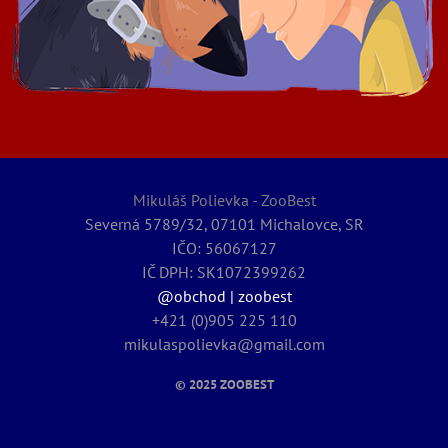
Mikuláš Polievka - ZooBest
Severná 5789/32, 07101 Michalovce, SR
IČO: 56067127
IČ DPH: SK1072399262
@obchod | zoobest
+421 (0)905 225 110
mikulaspolievka@gmail.com
© 2025
ZOOBEST